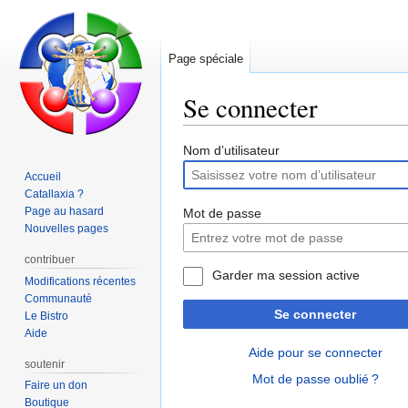
Page spéciale
Se connecter
Aller
Aller
Nom d’utilisateur
à
à
Accueil
la
la
Catallaxia ?
navigation
recherche
Page au hasard
Mot de passe
Nouvelles pages
contribuer
Garder ma session active
Modifications récentes
Communauté
Se connecter
Le Bistro
Aide
Aide pour se connecter
soutenir
Mot de passe oublié ?
Faire un don
Boutique