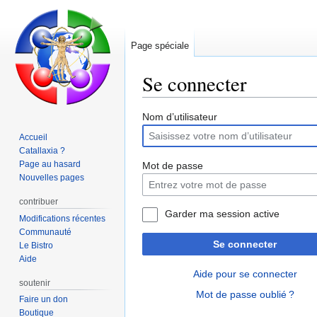
Page spéciale
Se connecter
Aller
Aller
Nom d’utilisateur
à
à
Accueil
la
la
Catallaxia ?
navigation
recherche
Page au hasard
Mot de passe
Nouvelles pages
contribuer
Garder ma session active
Modifications récentes
Communauté
Se connecter
Le Bistro
Aide
Aide pour se connecter
soutenir
Mot de passe oublié ?
Faire un don
Boutique