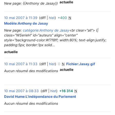
actuelle
New page: {{Anthony de Jasay}}
10 mai 2007 à 11:39
diff
hist
+400
N
‎
Modèle:Anthony de Jasay
New page:
catégorie:Anthony de Jasay
<br clear="all"> {|
class="WSerieH" id="auteurs" align="center"
style="background-color:#f7f8ff; width:80%; text-align:justify;
padding:5px; border:1px solid...
actuelle
10 mai 2007 à 11:33
diff
hist
0
N
Fichier:Jasay.gif
‎
actuelle
Aucun résumé des modifications
10 mai 2007 à 08:33
diff
hist
+16 314
N
‎
David Hume:L'indépendance du Parlement
Aucun résumé des modifications