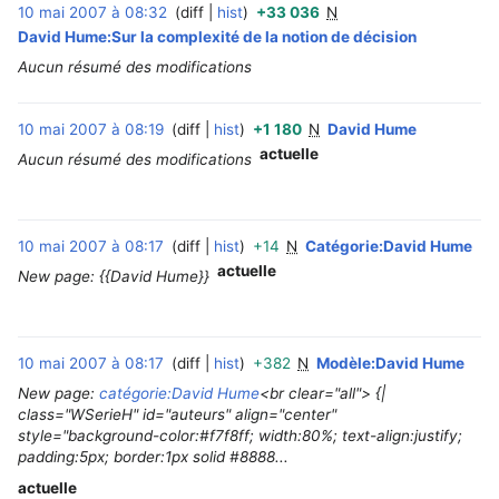
10 mai 2007 à 08:32
diff
hist
+33 036
N
‎
David Hume:Sur la complexité de la notion de décision
Aucun résumé des modifications
10 mai 2007 à 08:19
diff
hist
+1 180
N
David Hume
‎
actuelle
Aucun résumé des modifications
10 mai 2007 à 08:17
diff
hist
+14
N
Catégorie:David Hume
actuelle
New page: {{David Hume}}
10 mai 2007 à 08:17
diff
hist
+382
N
Modèle:David Hume
‎
New page:
catégorie:David Hume
<br clear="all"> {|
class="WSerieH" id="auteurs" align="center"
style="background-color:#f7f8ff; width:80%; text-align:justify;
padding:5px; border:1px solid #8888...
actuelle