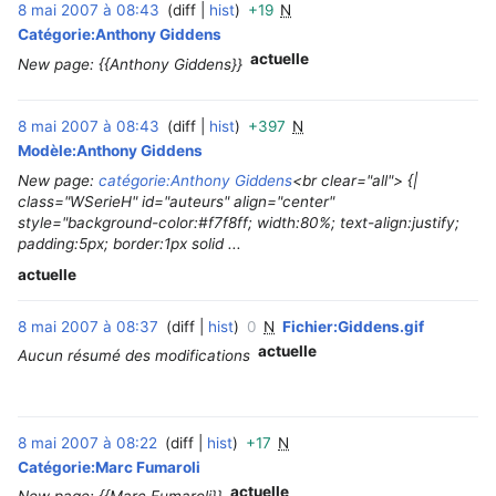
8 mai 2007 à 08:43
diff
hist
+19
N
‎
Catégorie:Anthony Giddens
actuelle
New page: {{Anthony Giddens}}
8 mai 2007 à 08:43
diff
hist
+397
N
‎
Modèle:Anthony Giddens
New page:
catégorie:Anthony Giddens
<br clear="all"> {|
class="WSerieH" id="auteurs" align="center"
style="background-color:#f7f8ff; width:80%; text-align:justify;
padding:5px; border:1px solid ...
actuelle
8 mai 2007 à 08:37
diff
hist
0
N
Fichier:Giddens.gif
‎
actuelle
Aucun résumé des modifications
8 mai 2007 à 08:22
diff
hist
+17
N
‎
Catégorie:Marc Fumaroli
actuelle