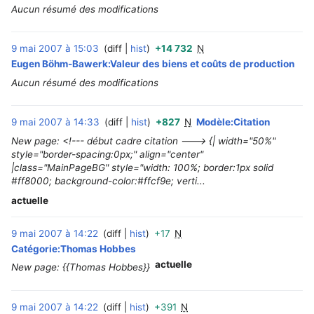
Aucun résumé des modifications
9 mai 2007 à 15:03
diff
hist
+14 732
N
‎
Eugen Böhm-Bawerk:Valeur des biens et coûts de production
Aucun résumé des modifications
9 mai 2007 à 14:33
diff
hist
+827
N
Modèle:Citation
‎
New page: <!--- début cadre citation ---> {| width="50%"
style="border-spacing:0px;" align="center"
|class="MainPageBG" style="width: 100%; border:1px solid
#ff8000; background-color:#ffcf9e; verti...
actuelle
9 mai 2007 à 14:22
diff
hist
+17
N
‎
Catégorie:Thomas Hobbes
actuelle
New page: {{Thomas Hobbes}}
9 mai 2007 à 14:22
diff
hist
+391
N
‎