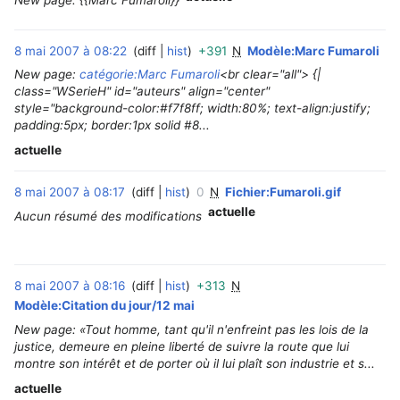
New page: {{Marc Fumaroli}}
8 mai 2007 à 08:22
diff
hist
+391
N
Modèle:Marc Fumaroli
New page:
catégorie:Marc Fumaroli
<br clear="all"> {|
class="WSerieH" id="auteurs" align="center"
style="background-color:#f7f8ff; width:80%; text-align:justify;
padding:5px; border:1px solid #8...
actuelle
8 mai 2007 à 08:17
diff
hist
0
N
Fichier:Fumaroli.gif
‎
actuelle
Aucun résumé des modifications
8 mai 2007 à 08:16
diff
hist
+313
N
‎
Modèle:Citation du jour/12 mai
New page: «Tout homme, tant qu'il n'enfreint pas les lois de la
justice, demeure en pleine liberté de suivre la route que lui
montre son intérêt et de porter où il lui plaît son industrie et s...
actuelle