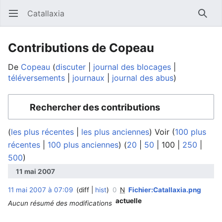
Catallaxia
Ouvrir le menu principal
Reche
Contributions de Copeau
De
Copeau
discuter
journal des blocages
téléversements
journaux
journal des abus
Rechercher des contributions
(
les plus récentes
|
les plus anciennes
) Voir (
100 plus
récentes
|
100 plus anciennes
) (
20
|
50
|
100
|
250
|
500
)
11 mai 2007
11 mai 2007 à 07:09
diff
hist
0
N
Fichier:Catallaxia.png
‎
actuelle
Aucun résumé des modifications