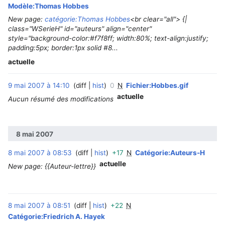
Modèle:Thomas Hobbes
New page:
catégorie:Thomas Hobbes
<br clear="all"> {|
class="WSerieH" id="auteurs" align="center"
style="background-color:#f7f8ff; width:80%; text-align:justify;
padding:5px; border:1px solid #8...
actuelle
9 mai 2007 à 14:10
diff
hist
0
N
Fichier:Hobbes.gif
‎
actuelle
Aucun résumé des modifications
8 mai 2007
8 mai 2007 à 08:53
diff
hist
+17
N
Catégorie:Auteurs-H
‎
actuelle
New page: {{Auteur-lettre}}
8 mai 2007 à 08:51
diff
hist
+22
N
‎
Catégorie:Friedrich A. Hayek