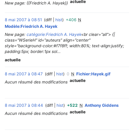
actuelle
New page: {{Friedrich A. Hayek}}
8 mai 2007 à 08:51
diff
hist
+406
N
‎
Modèle:Friedrich A. Hayek
New page:
catégorie:Friedrich A. Hayek
<br clear="all"> {|
class="WSerieH" id="auteurs" align="center"
style="background-color:#f7f8ff; width:80%; text-align:justify;
padding:5px; border:1px sol...
actuelle
8 mai 2007 à 08:47
diff
hist
0
N
Fichier:Hayek.gif
‎
actuelle
Aucun résumé des modifications
8 mai 2007 à 08:44
diff
hist
+522
N
Anthony Giddens
‎
actuelle
Aucun résumé des modifications