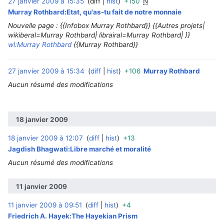
27 janvier 2009 à 15:35
diff
hist
+150
N
‎
Murray Rothbard:Etat, qu'as-tu fait de notre monnaie
Nouvelle page : {{Infobox Murray Rothbard}} {{Autres projets|
wikiberal=Murray Rothbard| librairal=Murray Rothbard| }}
wl:Murray Rothbard
{{Murray Rothbard}}
27 janvier 2009 à 15:34
diff
hist
+106
Murray Rothbard
‎
Aucun résumé des modifications
18 janvier 2009
18 janvier 2009 à 12:07
diff
hist
+13
‎
Jagdish Bhagwati:Libre marché et moralité
Aucun résumé des modifications
11 janvier 2009
11 janvier 2009 à 09:51
diff
hist
+4
‎
Friedrich A. Hayek:The Hayekian Prism