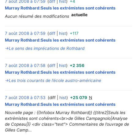
7 août 2008 à 07:59
diff
hist
+4
‎
Murray Rothbard:Seuls les extrémistes sont cohérents
actuelle
Aucun résumé des modifications
7 août 2008 à 07:59
diff
hist
+117
‎
Murray Rothbard:Seuls les extrémistes sont cohérents
→‎Le sens des imprécations de Rothbard
7 août 2008 à 07:58
diff
hist
+2 356
‎
Murray Rothbard:Seuls les extrémistes sont cohérents
→‎Les trois courants de l’école austro-américaine
7 août 2008 à 07:53
diff
hist
+25 079
N
‎
Murray Rothbard:Seuls les extrémistes sont cohérents
Nouvelle page : {{Infobox Murray Rothbard}} {{titre2|Seuls les
extrémistes sont cohérents<br>de Gilles Campagnolo|Analyse
de Copeau|}} <div class="text"> Commentaires de l’ouvrage de
Gilles Camp...