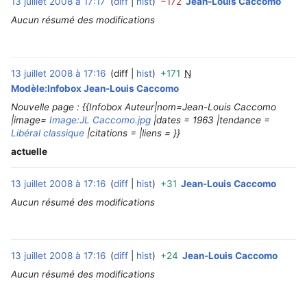
13 juillet 2008 à 17:17
diff
hist
−172
Jean-Louis Caccomo
‎
Aucun résumé des modifications
13 juillet 2008 à 17:16
diff
hist
+171
N
‎
Modèle:Infobox Jean-Louis Caccomo
Nouvelle page : {{Infobox Auteur|nom=Jean-Louis Caccomo
|image=
Image:JL Caccomo.jpg
|dates = 1963 |tendance =
Libéral classique
|citations = |liens = }}
actuelle
13 juillet 2008 à 17:16
diff
hist
+31
Jean-Louis Caccomo
‎
Aucun résumé des modifications
13 juillet 2008 à 17:16
diff
hist
+24
Jean-Louis Caccomo
‎
Aucun résumé des modifications