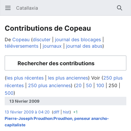
Catallaxia
Ouvrir le menu principal
Reche
Contributions de Copeau
De
Copeau
discuter
journal des blocages
téléversements
journaux
journal des abus
Rechercher des contributions
(
les plus récentes
|
les plus anciennes
) Voir (
250 plus
récentes
|
250 plus anciennes
) (
20
|
50
|
100
|
250
|
500
)
13 février 2009
13 février 2009 à 04:20
diff
hist
+1
‎
Pierre-Joseph Proudhon:Proudhon, penseur anarcho-
capitaliste