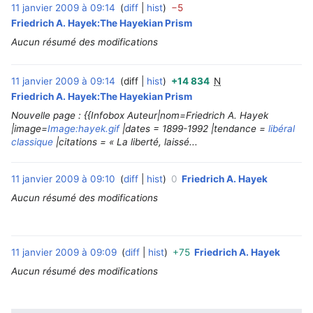
11 janvier 2009 à 09:14
diff
hist
−5
‎
Friedrich A. Hayek:The Hayekian Prism
Aucun résumé des modifications
11 janvier 2009 à 09:14
diff
hist
+14 834
N
‎
Friedrich A. Hayek:The Hayekian Prism
Nouvelle page : {{Infobox Auteur|nom=Friedrich A. Hayek
|image=
Image:hayek.gif
|dates = 1899-1992 |tendance =
libéral
classique
|citations = « La liberté, laissé...
11 janvier 2009 à 09:10
diff
hist
0
Friedrich A. Hayek
‎
Aucun résumé des modifications
11 janvier 2009 à 09:09
diff
hist
+75
Friedrich A. Hayek
‎
Aucun résumé des modifications