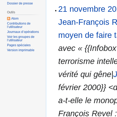
Dossier de presse
A
21 novembre 20
u
Outils
c
Atom
Jean-François Re
u
Contributions de
l’utilisateur
n
Journaux d’opérations
moyen de faire t
r
Voir les groupes de
é
l’utilisateur
s
Pages spéciales
avec « {{Infobox
Version imprimable
u
m
terrorisme intel
é
d
vérité qui gêne|
e
s
février 2000}} <
m
o
d
a-t-elle le mono
i
f
François Revel 
i