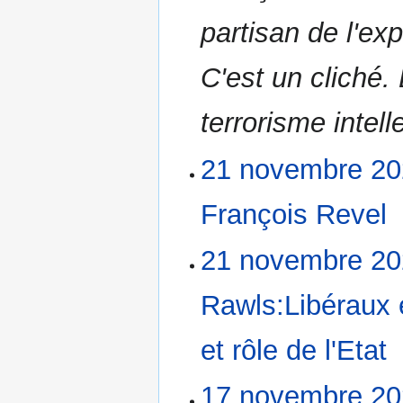
c
partisan de l'exp
a
t
i
C'est un cliché.
o
n
terrorisme intell
s
21 novembre 20
François Revel
‎
A
21 novembre 20
u
c
Rawls:Libéraux 
u
n
et rôle de l'Etat
‎
r
é
A
s
17 novembre 20
17
u