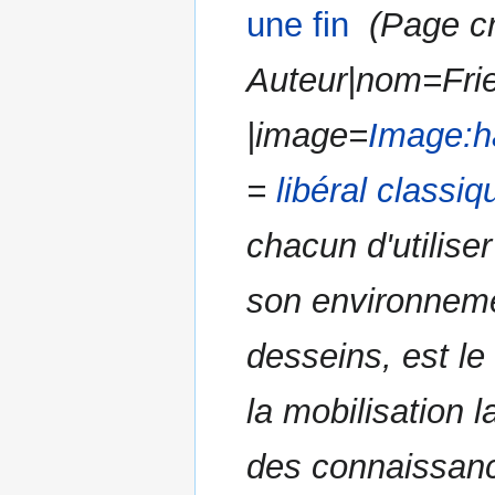
une fin
‎
Page cr
Auteur|nom=Frie
|image=
Image:h
=
libéral classiq
chacun d'utiliser
son environneme
desseins, est le
la mobilisation 
des connaissanc