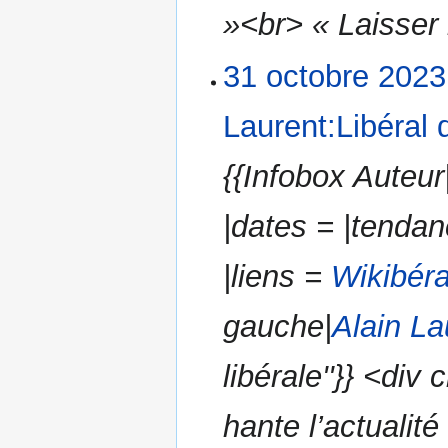
»<br> « Laisser l
31 octobre 2023
Laurent:Libéral
{{Infobox Auteu
|dates = |tendan
|liens =
Wikibéra
gauche|
Alain La
libérale''}} <di
hante l’actualité