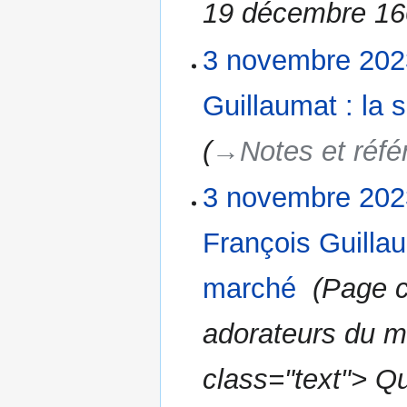
19 décembre 160
s
3 novembre 202
3
novembre
2023
Guillaumat : la
→‎Notes et réf
3 novembre 202
François Guillau
marché
‎
Page c
adorateurs du m
class="text"> Qu