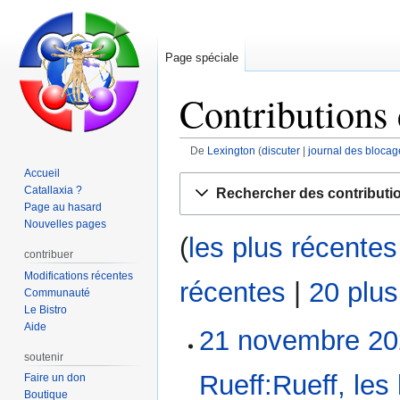
Page spéciale
Contributions
De
Lexington
discuter
journal des blocag
Accueil
Aller
Aller
Catallaxia ?
Rechercher des contributi
à
à
Page au hasard
la
la
Nouvelles pages
(
les plus récentes
navigation
recherche
contribuer
Modifications récentes
récentes
|
20 plu
Communauté
Le Bistro
Aide
21 novembre 20
21
novembre
soutenir
2023
Rueff:Rueff, les 
Faire un don
Boutique