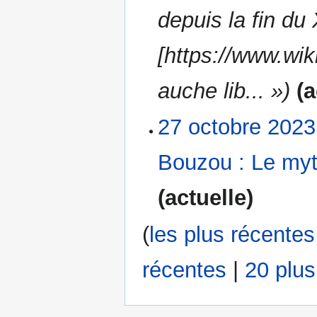
depuis la fin du 
[https://www.wi
auche lib... »
a
27 octobre 2023
27
octobre
2023
Bouzou : Le my
A
actuelle
u
c
(
les plus récentes
u
n
récentes
|
20 plu
r
é
s
u