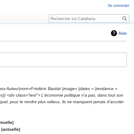
Se connecter
Rechercher
Aide
box Auteur|nom=Frédéric Bastiat |image= |dates = |tendance =
} <div class="text"> L'économie politique n'a pas, dans tout son
uel, pour le rendre plus odieux, ils ne manquent jamais d'accoler
ctuelle
‎
actuelle