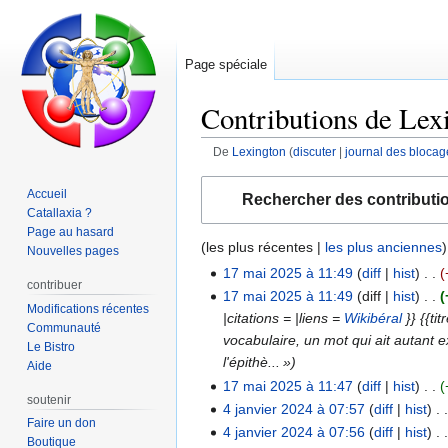
Page spéciale
Contributions de Lex
De
Lexington
discuter
journal des blocag
Aller
Aller
Accueil
Rechercher des contributi
à
à
Catallaxia ?
la
la
Page au hasard
(
les plus récentes
|
les plus anciennes
)
navigation
recherche
Nouvelles pages
17 mai 2025 à 11:49
diff
hist
17
contribuer
A
17 mai 2025 à 11:49
diff
hist
mai
Modifications récentes
u
|citations = |liens =
Wikibéral
}} {{ti
2025
Communauté
c
vocabulaire, un mot qui ait autant 
Le Bistro
u
l'épithè... »
Aide
n
17 mai 2025 à 11:47
diff
hist
soutenir
r
A
4 janvier 2024 à 07:57
diff
hist
4
Faire un don
é
u
A
4 janvier 2024 à 07:56
diff
hist
janvier
Boutique
s