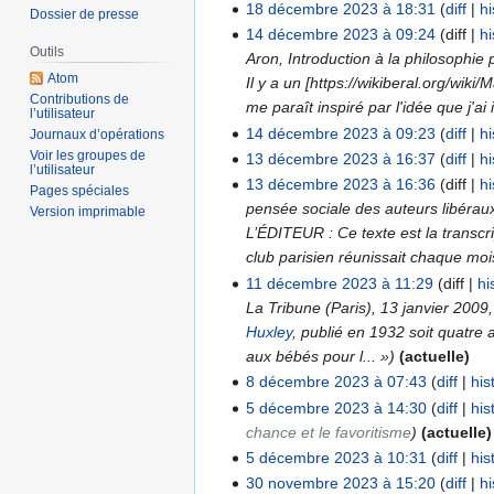
c
u
A
18 décembre 2023 à 18:31
diff
hi
2024
18
Dossier de presse
u
u
c
u
A
14 décembre 2023 à 09:24
diff
hi
décembre
14
m
n
u
Outils
c
u
Aron, Introduction à la philosophie p
2023
décembre
é
r
n
u
Atom
c
Il y a un [https://wikiberal.org/wi
2023
d
é
Contributions de
r
n
u
me paraît inspiré par l'idée que j'ai
l’utilisateur
e
s
é
r
n
14 décembre 2023 à 09:23
diff
hi
Journaux d’opérations
s
u
s
é
r
A
Voir les groupes de
13 décembre 2023 à 16:37
diff
hi
13
m
l’utilisateur
m
u
s
é
u
13 décembre 2023 à 16:36
diff
hi
décembre
Pages spéciales
o
é
m
u
s
c
pensée sociale des auteurs libéraux
2023
Version imprimable
d
d
é
m
u
u
L’ÉDITEUR : Ce texte est la transcr
i
e
d
é
m
n
club parisien réunissait chaque moi
f
s
e
d
é
r
11 décembre 2023 à 11:29
diff
hi
11
i
m
s
e
d
é
La Tribune (Paris), 13 janvier 200
décembre
c
o
m
s
e
s
Huxley
, publié en 1932 soit quatre 
2023
a
d
o
m
s
u
aux bébés pour l... »
actuelle
t
i
d
o
m
m
8 décembre 2023 à 07:43
diff
his
8
i
f
i
d
o
é
A
5 décembre 2023 à 14:30
diff
his
décembre
5
o
i
f
i
d
d
u
chance et le favoritisme
actuelle
2023
décembre
n
c
i
f
i
e
c
5 décembre 2023 à 10:31
diff
his
2023
s
a
c
i
f
s
u
A
30 novembre 2023 à 15:20
diff
hi
30
t
a
c
i