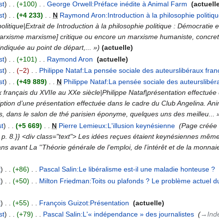
st
+100
‎
George Orwell:Préface inédite à Animal Farm
‎
actuell
st
+4 233
‎
N
Raymond Aron:Introduction à la philosophie politiq
olitique|Extrait de Introduction à la philosophie politique : Démocratie e
ki/Marxisme marxisme] critique ou encore un marxisme humaniste, concre
 indiquée au point de départ,... »
actuelle
st
+101
‎
Raymond Aron
‎
actuelle
st
−2
‎
Philippe Nataf:La pensée sociale des auteurslibéraux fran
st
+49 889
‎
N
Philippe Nataf:La pensée sociale des auteurslibér
 français du XVIIe au XXe siècle|Philippe Nataf|présentation effectuée
iption d’une présentation effectuée dans le cadre du Club Angelina. Ani
s, dans le salon de thé parisien éponyme, quelques uns des meilleu... 
st
+5 669
‎
N
Pierre Lemieux:L'illusion keynésienne
‎
Page créée a
9, p. 8.}} <div class="text"> Les idées reçues étaient keynésiennes mê
ans avant La ''Théorie générale de l’emploi, de l’intérêt et de la monnaie
t
+86
‎
Pascal Salin:Le libéralisme est-il une maladie honteuse ?
‎
t
+50
‎
Milton Friedman:Toits ou plafonds ? Le problème actuel 
t
+55
‎
François Guizot:Présentation
‎
actuelle
st
+79
‎
Pascal Salin:L'« indépendance » des journalistes
‎
→‎Ind