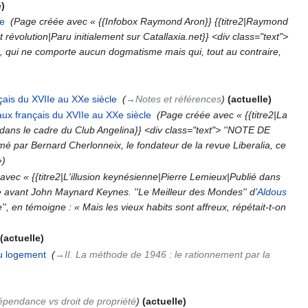
e
ue
‎
Page créée avec « {{Infobox Raymond Aron}} {{titre2|Raymond
t révolution|Paru initialement sur Catallaxia.net}} <div class="text">
t, qui ne comporte aucun dogmatisme mais qui, tout au contraire,
çais du XVIIe au XXe siècle
‎
→‎Notes et références
actuelle
aux français du XVIIe au XXe siècle
‎
Page créée avec « {{titre2|La
 dans le cadre du Club Angelina}} <div class="text"> ''NOTE DE
mé par Bernard Cherlonneix, le fondateur de la revue Liberalia, ce
»
vec « {{titre2|L'illusion keynésienne|Pierre Lemieux|Publié dans
me avant John Maynard Keynes. ''Le Meilleur des Mondes'' d’
Aldous
'', en témoigne : « Mais les vieux habits sont affreux, répétait-t-on
actuelle
du logement
‎
→‎II. La méthode de 1946 : le rationnement par la
épendance vs droit de propriété
actuelle