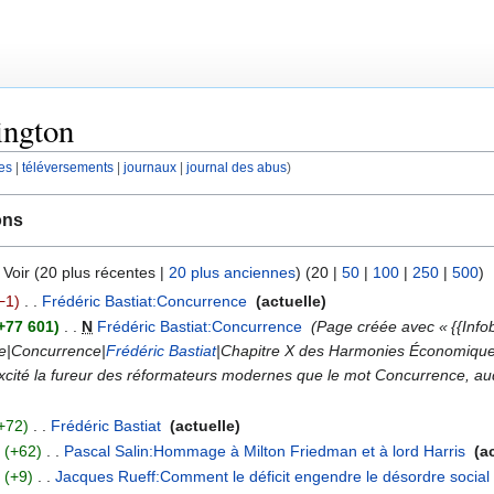
ington
es
téléversements
journaux
journal des abus
ons
 Voir (
20 plus récentes
|
20 plus anciennes
) (
20
|
50
|
100
|
250
|
500
)
−1
‎
Frédéric Bastiat:Concurrence
‎
actuelle
+77 601
‎
N
Frédéric Bastiat:Concurrence
‎
Page créée avec « {{Info
tre|Concurrence|
Frédéric Bastiat
|Chapitre X des Harmonies Économiques}
excité la fureur des réformateurs modernes que le mot Concurrence, auq
+72
‎
Frédéric Bastiat
‎
actuelle
+62
‎
Pascal Salin:Hommage à Milton Friedman et à lord Harris
‎
a
+9
‎
Jacques Rueff:Comment le déficit engendre le désordre social