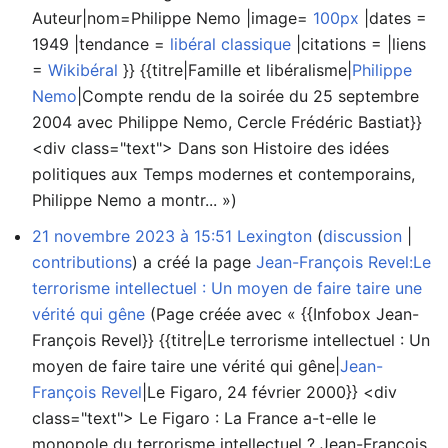
Auteur|nom=Philippe Nemo |image=
100px
|dates =
1949 |tendance =
libéral classique
|citations = |liens
=
Wikibéral
}} {{titre|Famille et libéralisme|
Philippe
Nemo
|Compte rendu de la soirée du 25 septembre
2004 avec Philippe Nemo, Cercle Frédéric Bastiat}}
<div class="text"> Dans son Histoire des idées
politiques aux Temps modernes et contemporains,
Philippe Nemo a montr... »)
21 novembre 2023 à 15:51
Lexington
discussion
contributions
a créé la page
Jean-François Revel:Le
terrorisme intellectuel : Un moyen de faire taire une
vérité qui gêne
(Page créée avec « {{Infobox Jean-
François Revel}} {{titre|Le terrorisme intellectuel : Un
moyen de faire taire une vérité qui gêne|
Jean-
François Revel
|Le Figaro, 24 février 2000}} <div
class="text"> Le Figaro : La France a-t-elle le
monopole du terrorisme intellectuel ? Jean-François