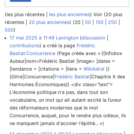
(
les plus récentes
|
les plus anciennes
) Voir (
20 plus
récentes
|
20 plus anciennes
) (
20
|
50
|
100
|
250
|
500
)
17 mai 2025 à 11:49
Lexington
discussion
contributions
a créé la page
Frédéric
Bastiat:Concurrence
(Page créée avec « {{Infobox
Auteur|nom=Frédéric Bastiat |image= |dates =
|tendance = |citations = |liens =
Wikibéral
}}
{{titre|Concurrence|
Frédéric Bastiat
|Chapitre X des
Harmonies Économiques}} <div class="text">
L'économie politique n'a pas, dans tout son
vocabulaire, un mot qui ait autant excité la fureur
des réformateurs modernes que le mot
Concurrence, auquel, pour le rendre plus odieux, ils
ne manquent jamais d'accoler l'épithè... »)