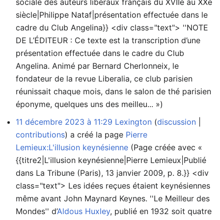
sociale des auteurs libéraux français du XVIIe au XXe
siècle|Philippe Nataf|présentation effectuée dans le
cadre du Club Angelina}} <div class="text"> ''NOTE
DE L’ÉDITEUR : Ce texte est la transcription d’une
présentation effectuée dans le cadre du Club
Angelina. Animé par Bernard Cherlonneix, le
fondateur de la revue Liberalia, ce club parisien
réunissait chaque mois, dans le salon de thé parisien
éponyme, quelques uns des meilleu... »)
11 décembre 2023 à 11:29
Lexington
discussion
contributions
a créé la page
Pierre
Lemieux:L'illusion keynésienne
(Page créée avec «
{{titre2|L'illusion keynésienne|Pierre Lemieux|Publié
dans La Tribune (Paris), 13 janvier 2009, p. 8.}} <div
class="text"> Les idées reçues étaient keynésiennes
même avant John Maynard Keynes. ''Le Meilleur des
Mondes'' d’
Aldous Huxley
, publié en 1932 soit quatre