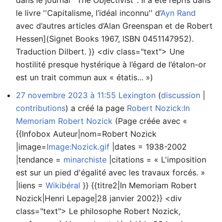
dans le journal ''The Objectivist''. Il a été repris dans
le livre ''Capitalisme, l’idéal inconnu'' d’
Ayn Rand
avec d’autres articles d’Alan Greenspan et de Robert
Hessen](Signet Books 1967, ISBN 0451147952).
Traduction Dilbert. }} <div class="text"> Une
hostilité presque hystérique à l’égard de l’étalon-or
est un trait commun aux « étatis... »)
27 novembre 2023 à 11:55
Lexington
discussion
contributions
a créé la page
Robert Nozick:In
Memoriam Robert Nozick
(Page créée avec «
{{Infobox Auteur|nom=Robert Nozick
|image=
Image:Nozick.gif
|dates = 1938-2002
|tendance =
minarchiste
|citations = « L'imposition
est sur un pied d'égalité avec les travaux forcés. »
|liens =
Wikibéral
}} {{titre2|In Memoriam Robert
Nozick|Henri Lepage|28 janvier 2002}} <div
class="text"> Le philosophe Robert Nozick,