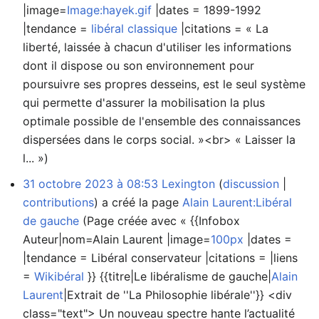
|image=
Image:hayek.gif
|dates = 1899-1992
|tendance =
libéral classique
|citations = « La
liberté, laissée à chacun d'utiliser les informations
dont il dispose ou son environnement pour
poursuivre ses propres desseins, est le seul système
qui permette d'assurer la mobilisation la plus
optimale possible de l'ensemble des connaissances
dispersées dans le corps social. »<br> « Laisser la
l... »)
31 octobre 2023 à 08:53
Lexington
discussion
contributions
a créé la page
Alain Laurent:Libéral
de gauche
(Page créée avec « {{Infobox
Auteur|nom=Alain Laurent |image=
100px
|dates =
|tendance = Libéral conservateur |citations = |liens
=
Wikibéral
}} {{titre|Le libéralisme de gauche|
Alain
Laurent
|Extrait de ''La Philosophie libérale''}} <div
class="text"> Un nouveau spectre hante l’actualité