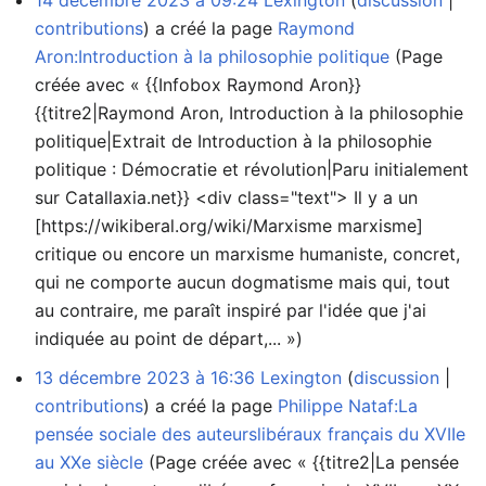
14 décembre 2023 à 09:24
Lexington
discussion
contributions
a créé la page
Raymond
Aron:Introduction à la philosophie politique
(Page
créée avec « {{Infobox Raymond Aron}}
{{titre2|Raymond Aron, Introduction à la philosophie
politique|Extrait de Introduction à la philosophie
politique : Démocratie et révolution|Paru initialement
sur Catallaxia.net}} <div class="text"> Il y a un
[https://wikiberal.org/wiki/Marxisme marxisme]
critique ou encore un marxisme humaniste, concret,
qui ne comporte aucun dogmatisme mais qui, tout
au contraire, me paraît inspiré par l'idée que j'ai
indiquée au point de départ,... »)
13 décembre 2023 à 16:36
Lexington
discussion
contributions
a créé la page
Philippe Nataf:La
pensée sociale des auteurslibéraux français du XVIIe
au XXe siècle
(Page créée avec « {{titre2|La pensée