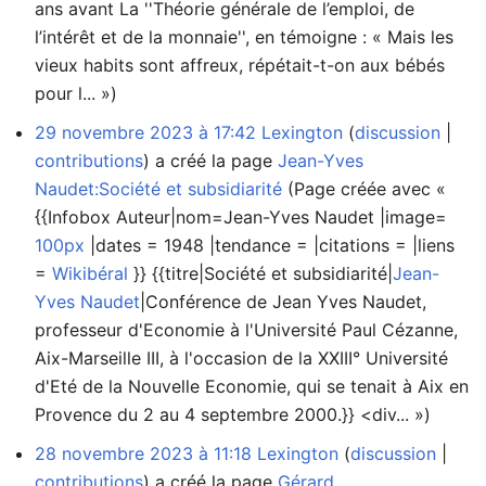
ans avant La ''Théorie générale de l’emploi, de
l’intérêt et de la monnaie'', en témoigne : « Mais les
vieux habits sont affreux, répétait-t-on aux bébés
pour l... »)
29 novembre 2023 à 17:42
Lexington
discussion
contributions
a créé la page
Jean-Yves
Naudet:Société et subsidiarité
(Page créée avec «
{{Infobox Auteur|nom=Jean-Yves Naudet |image=
100px
|dates = 1948 |tendance = |citations = |liens
=
Wikibéral
}} {{titre|Société et subsidiarité|
Jean-
Yves Naudet
|Conférence de Jean Yves Naudet,
professeur d'Economie à l'Université Paul Cézanne,
Aix-Marseille III, à l'occasion de la XXIII° Université
d'Eté de la Nouvelle Economie, qui se tenait à Aix en
Provence du 2 au 4 septembre 2000.}} <div... »)
28 novembre 2023 à 11:18
Lexington
discussion
contributions
a créé la page
Gérard