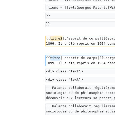
|liens = [[:wl:Georges Palante|Wi
}}
}}
{{
titre2
|L'esprit de corps|[[Geor
1899. Il a été repris en 1904 dan
{{
titre
|L'esprit de corps|[[Georg
1899. Il a été repris en 1904 dan
<div class="text">
<div class="text">
'''Palante collaborait régulièrem
sociologie ou de philosophie soci
découvrir aux lecteurs sa propre 
'''Palante collaborait régulièrem
sociologie ou de philosophie soci