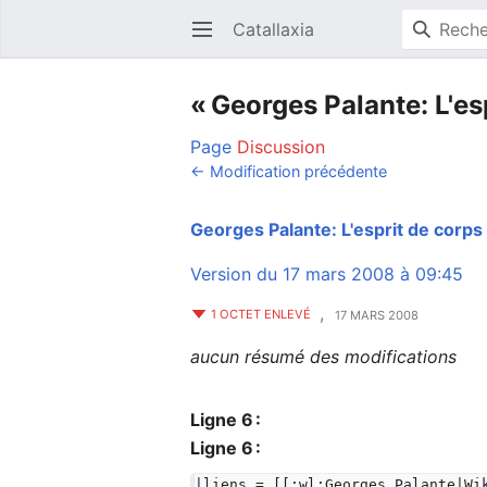
Catallaxia
Ouvrir le menu principal
« Georges Palante: L'esp
Page
Discussion
← Modification précédente
Georges Palante: L'esprit de corps
Version du 17 mars 2008 à 09:45
,
1 OCTET ENLEVÉ
17 MARS 2008
aucun résumé des modifications
Ligne 6 :
Ligne 6 :
|liens = [[:wl:Georges Palante|Wi