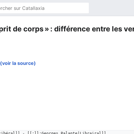
rit de corps » : différence entre les ve
(voir la source)
kibéral]] - [[:ll:Georges Palante|Librairal]]