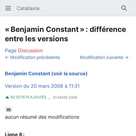
Catallaxia
Ouvrir le menu principal
Reche
« Benjamin Constant » : différence
entre les versions
Page
Discussion
← Modification précédente
Modification suivante →
Benjamin Constant
(voir la source)
Version du 20 mars 2008 à 11:31
,
92 OCTETS AJOUTÉS
20 MARS 2008
m
aucun résumé des modifications
Ligne 8 :