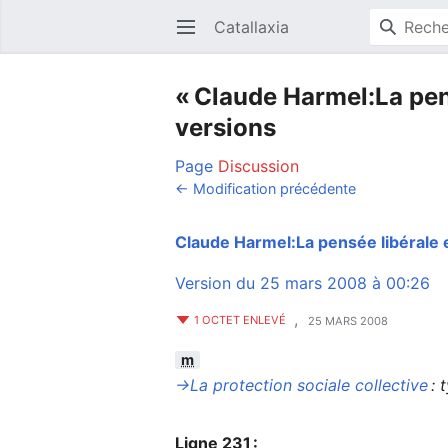
Catallaxia
Ouvrir le menu principal
« Claude Harmel:La pens
versions
Page
Discussion
← Modification précédente
Claude Harmel:La pensée libérale e
Version du 25 mars 2008 à 00:26
,
1 OCTET ENLEVÉ
25 MARS 2008
m
→‎La protection sociale collective
:
Ligne 231 :