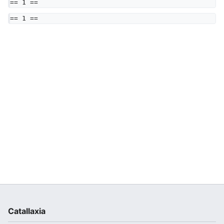
== 1 ==
== 1 ==
Catallaxia