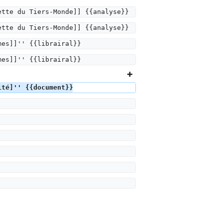
ette du Tiers-Monde]] {{analyse}}
ette du Tiers-Monde]] {{analyse}}
mes]]'' {{librairal}}
mes]]'' {{librairal}}
ité]'' {{document}}