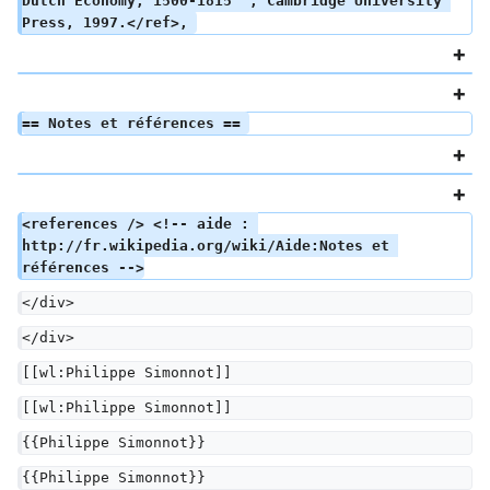
Dutch Economy, 1500-1815'', Cambridge University 
Press, 1997.</ref>, 
== Notes et références == 
<references /> <!-- aide : 
http://fr.wikipedia.org/wiki/Aide:Notes et 
références -->
</div>
</div>
[[wl:Philippe Simonnot]]
[[wl:Philippe Simonnot]]
{{Philippe Simonnot}}
{{Philippe Simonnot}}