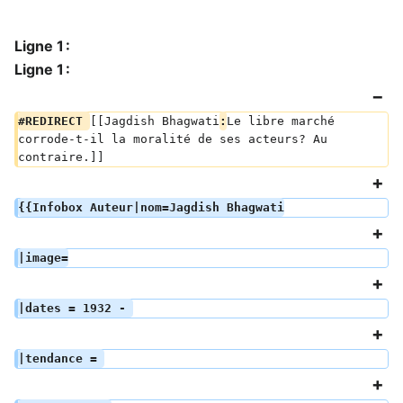
Ligne 1 :
Ligne 1 :
#REDIRECT 
[[Jagdish Bhagwati
:
Le libre marché 
corrode-t-il la moralité de ses acteurs? Au 
contraire.]]
{{Infobox Auteur|nom=Jagdish Bhagwati
|image=
|dates = 1932 - 
|tendance = 