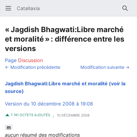
Catallaxia
Ouvrir le menu principal
Reche
« Jagdish Bhagwati:Libre marché
et moralité » : différence entre les
versions
Page
Discussion
← Modification précédente
Modification suivante →
Jagdish Bhagwati:Libre marché et moralité
(voir la
source)
Version du 10 décembre 2008 à 19:08
,
7 741 OCTETS AJOUTÉS
10 DÉCEMBRE 2008
m
aucun résumé des modifications