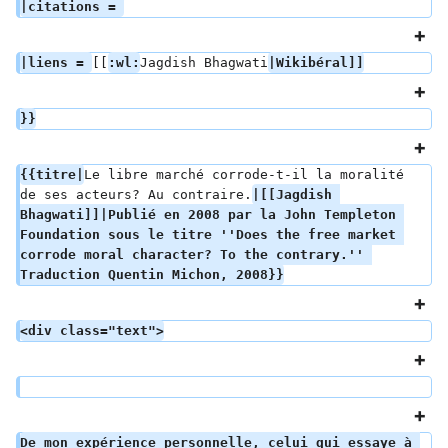
|citations = 
|liens = 
[[
:wl:
Jagdish Bhagwati
|Wikibéral]]
}}
{{titre|
Le libre marché corrode-t-il la moralité 
de ses acteurs? Au contraire.
|[[Jagdish 
Bhagwati]]|Publié en 2008 par la John Templeton 
Foundation sous le titre ''Does the free market 
corrode moral character? To the contrary.'' 
Traduction Quentin Michon, 2008}}
<div class="text">
De mon expérience personnelle, celui qui essaye à 