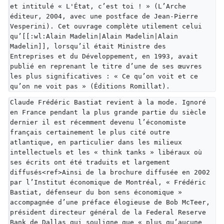
et intitulé « L'État, c’est toi ! » (L’Arche 
éditeur, 2004, avec une postface de Jean-Pierre 
Vesperini). Cet ouvrage complète utilement celui 
qu’[[:wl:Alain Madelin|Alain Madelin|Alain 
Madelin]], lorsqu’il était Ministre des 
Entreprises et du Développement, en 1993, avait 
publié en reprenant le titre d’une de ses œuvres 
les plus significatives : « Ce qu’on voit et ce 
qu’on ne voit pas » (Éditions Romillat).
Claude Frédéric Bastiat revient à la mode. Ignoré 
en France pendant la plus grande partie du siècle 
dernier il est récemment devenu l’économiste 
français certainement le plus cité outre 
atlantique, en particulier dans les milieux 
intellectuels et les « think tanks » libéraux où 
ses écrits ont été traduits et largement 
diffusés<ref>Ainsi de la brochure diffusée en 2002 
par l’Institut économique de Montréal, « Frédéric 
Bastiat, défenseur du bon sens économique » 
accompagnée d’une préface élogieuse de Bob McTeer, 
président directeur général de la Federal Reserve 
Bank de Dallas qui souligne que « plus qu’aucune 