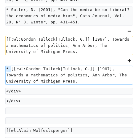
* Sutter, D. [2001], "Can the media be so liberal? 
the economics of media bias", Cato Journal, Vol. 
20, N° 3, winter, pp. 431-451.
[[:wl:Gordon Tullock|Tullock, G.]] [1967], Towards 
a mathematics of politics, Ann Arbor, The 
University of Michigan Press.
* 
[[:wl:Gordon Tullock|Tullock, G.]] [1967], 
Towards a mathematics of politics, Ann Arbor, The 
University of Michigan Press.
</div>
</div>
[[wl:Alain Wolfeslsperger]]