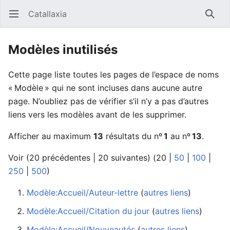
Catallaxia
Ouvrir le menu principal
Reche
Modèles inutilisés
Cette page liste toutes les pages de l’espace de noms
« Modèle » qui ne sont incluses dans aucune autre
page. N’oubliez pas de vérifier s’il n’y a pas d’autres
liens vers les modèles avant de les supprimer.
Afficher au maximum
13
résultats du nº
1
au nº
13
.
Voir (
20 précédentes
|
20 suivantes
) (
20
|
50
|
100
|
250
|
500
)
Modèle:Accueil/Auteur-lettre
‏‎ (
autres liens
)
Modèle:Accueil/Citation du jour
‏‎ (
autres liens
)
Modèle:Accueil/Nouveautés
‏‎ (
autres liens
)