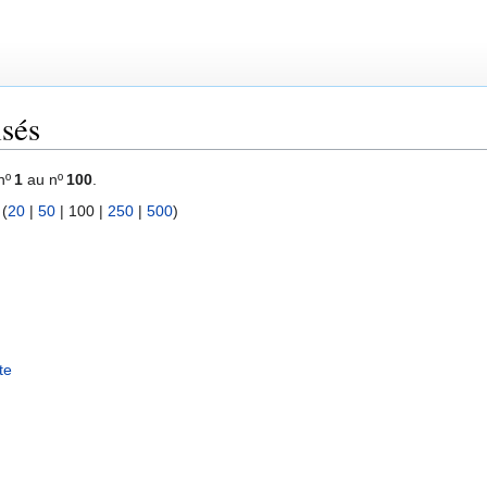
sés
nº
1
au nº
100
.
 (
20
|
50
|
100
|
250
|
500
)
te