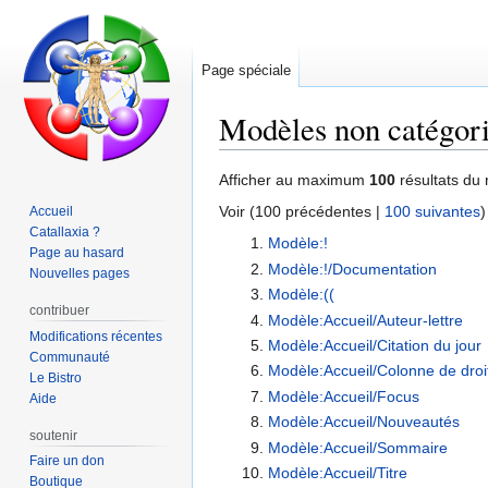
Page spéciale
Modèles non catégori
Aller
Aller
Afficher au maximum
100
résultats du 
à
à
Voir (
100 précédentes
|
100 suivantes
)
Accueil
la
la
Catallaxia ?
Modèle:!
navigation
recherche
Page au hasard
Modèle:!/Documentation
Nouvelles pages
Modèle:((
contribuer
Modèle:Accueil/Auteur-lettre
Modifications récentes
Modèle:Accueil/Citation du jour
Communauté
Modèle:Accueil/Colonne de droi
Le Bistro
Modèle:Accueil/Focus
Aide
Modèle:Accueil/Nouveautés
soutenir
Modèle:Accueil/Sommaire
Faire un don
Modèle:Accueil/Titre
Boutique