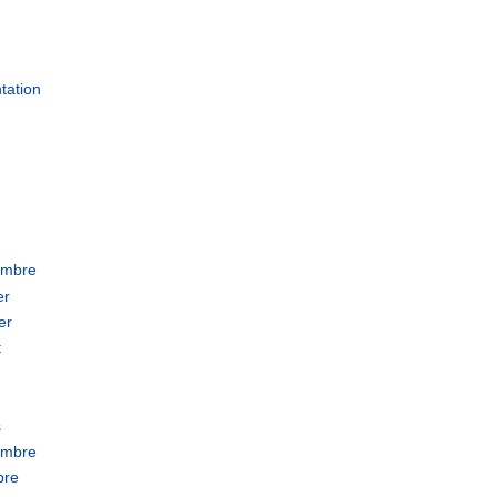
tation
embre
er
er
t
s
embre
bre