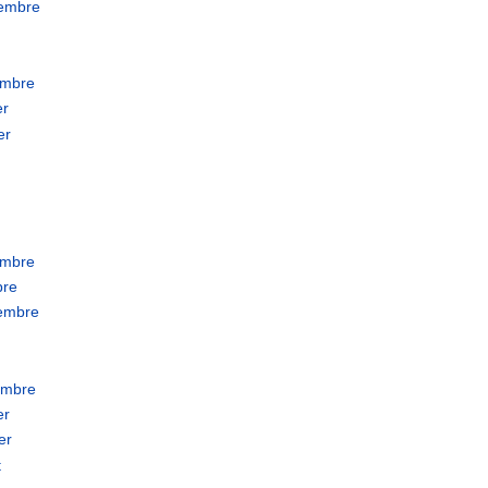
tembre
embre
er
er
embre
bre
tembre
embre
er
er
t