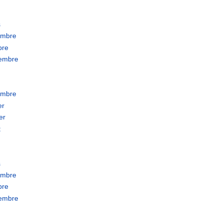
s
embre
bre
tembre
embre
er
er
t
s
embre
bre
tembre