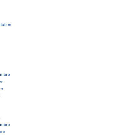
tation
embre
er
er
t
s
embre
bre