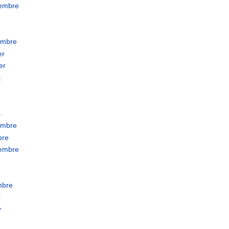
tembre
embre
er
er
t
s
embre
bre
tembre
mbre
r
r