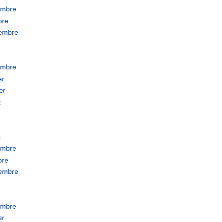
embre
bre
tembre
embre
er
er
t
s
embre
bre
tembre
embre
er