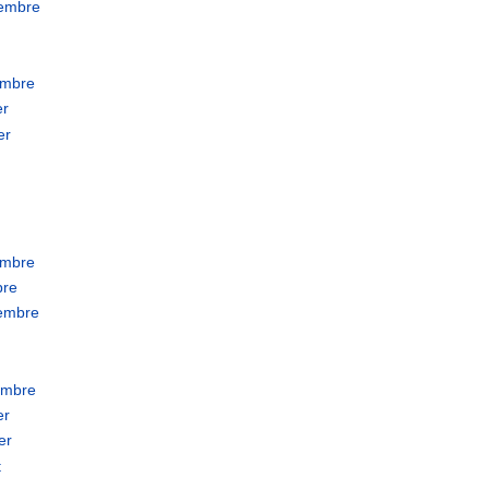
tembre
embre
er
er
embre
bre
tembre
embre
er
er
t