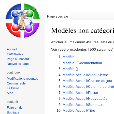
Page spéciale
Modèles non catégori
Aller
Aller
Afficher au maximum
490
résultats du 
à
à
Voir (
500 précédentes
|
500 suivantes
)
Accueil
la
la
Catallaxia ?
Modèle:!
navigation
recherche
Page au hasard
Modèle:!/Documentation
Nouvelles pages
Modèle:((
contribuer
Modèle:Accueil/Auteur-lettre
Modifications récentes
Modèle:Accueil/Citation du jour
Communauté
Modèle:Accueil/Colonne de droi
Le Bistro
Modèle:Accueil/Focus
Aide
Modèle:Accueil/Nouveautés
soutenir
Modèle:Accueil/Sommaire
Faire un don
Modèle:Accueil/Titre
Boutique