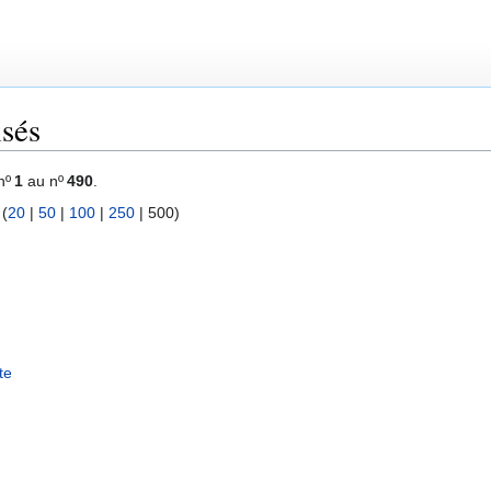
sés
nº
1
au nº
490
.
 (
20
|
50
|
100
|
250
|
500
)
te