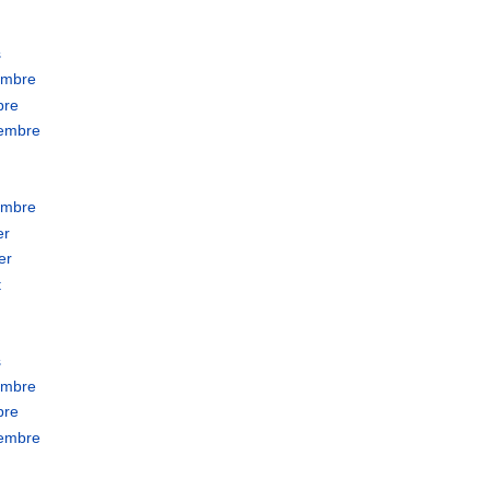
s
embre
bre
tembre
embre
er
er
t
s
embre
bre
tembre