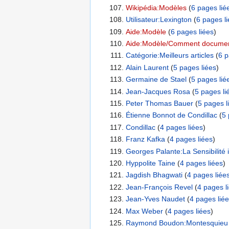
Wikipédia:Modèles
‏‎ (
6 pages lié
Utilisateur:Lexington
‏‎ (
6 pages l
Aide:Modèle
‏‎ (
6 pages liées
)
Aide:Modèle/Comment documen
Catégorie:Meilleurs articles
‏‎ (
6 p
Alain Laurent
‏‎ (
5 pages liées
)
Germaine de Stael
‏‎ (
5 pages lié
Jean-Jacques Rosa
‏‎ (
5 pages li
Peter Thomas Bauer
‏‎ (
5 pages l
Étienne Bonnot de Condillac
‏‎ (
5 
Condillac
‏‎ (
4 pages liées
)
Franz Kafka
‏‎ (
4 pages liées
)
Georges Palante:La Sensibilité i
Hyppolite Taine
‏‎ (
4 pages liées
)
Jagdish Bhagwati
‏‎ (
4 pages liée
Jean-François Revel
‏‎ (
4 pages l
Jean-Yves Naudet
‏‎ (
4 pages lié
Max Weber
‏‎ (
4 pages liées
)
Raymond Boudon:Montesquieu