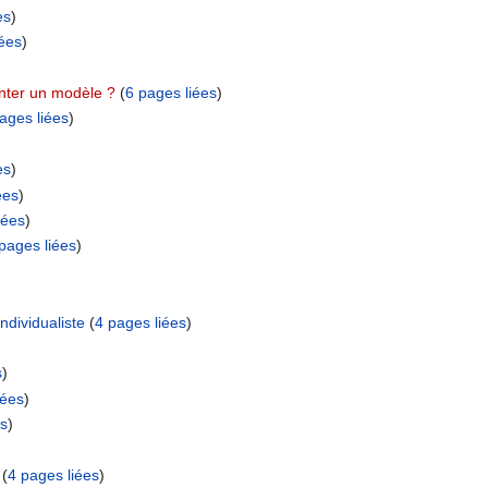
es
)
iées
)
ter un modèle ?
‏‎ (
6 pages liées
)
ages liées
)
es
)
ées
)
iées
)
pages liées
)
ndividualiste
‏‎ (
4 pages liées
)
s
)
iées
)
es
)
‏‎ (
4 pages liées
)