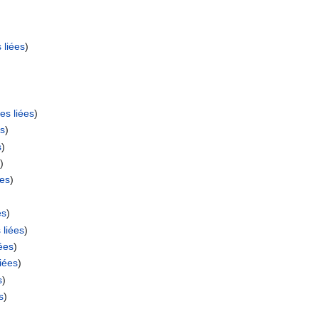
 liées
)
es liées
)
es
)
s
)
)
ées
)
es
)
 liées
)
ées
)
iées
)
s
)
s
)