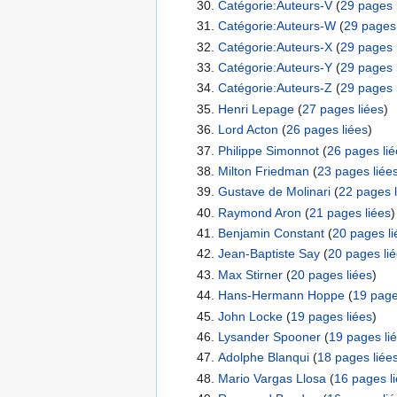
Catégorie:Auteurs-V
‏‎ (
29 pages 
Catégorie:Auteurs-W
‏‎ (
29 pages 
Catégorie:Auteurs-X
‏‎ (
29 pages 
Catégorie:Auteurs-Y
‏‎ (
29 pages 
Catégorie:Auteurs-Z
‏‎ (
29 pages 
Henri Lepage
‏‎ (
27 pages liées
)
Lord Acton
‏‎ (
26 pages liées
)
Philippe Simonnot
‏‎ (
26 pages lié
Milton Friedman
‏‎ (
23 pages liée
Gustave de Molinari
‏‎ (
22 pages l
Raymond Aron
‏‎ (
21 pages liées
)
Benjamin Constant
‏‎ (
20 pages li
Jean-Baptiste Say
‏‎ (
20 pages li
Max Stirner
‏‎ (
20 pages liées
)
Hans-Hermann Hoppe
‏‎ (
19 page
John Locke
‏‎ (
19 pages liées
)
Lysander Spooner
‏‎ (
19 pages li
Adolphe Blanqui
‏‎ (
18 pages liée
Mario Vargas Llosa
‏‎ (
16 pages l