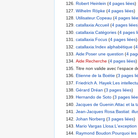
Robert Heinlein
‏‎ (
4 pages liées
)
Wilhelm Röpke
‏‎ (
4 pages liées
)
Utilisateur:Copeau
‏‎ (
4 pages lié
catallaxia:Accueil
‏‎ (
4 pages liées
catallaxia:Catégories
‏‎ (
4 pages l
catallaxia:Focus
‏‎ (
4 pages liées
)
catallaxia:Index alphabétique
‏‎ (
4
Aide:Poser une question
‏‎ (
4 pag
Aide:Recherche
‏‎ (
4 pages liées
)
Titre non valide avec l’espace de
Etienne de la Boétie
‏‎ (
3 pages li
Friedrich A. Hayek:Les intellectu
Gérard Dréan
‏‎ (
3 pages liées
)
Hernando de Soto
‏‎ (
3 pages lié
Jacques de Guenin:Attac et la t
Jean-Jacques Rosa:Bastiat: illus
Johan Norberg
‏‎ (
3 pages liées
)
Mario Vargas Llosa:L'exception c
Raymond Boudon:Pourquoi les int