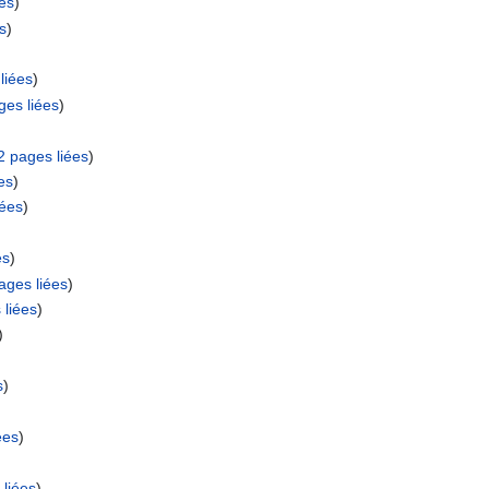
es
)
s
)
liées
)
ges liées
)
2 pages liées
)
es
)
iées
)
es
)
ages liées
)
 liées
)
)
s
)
ées
)
liées
)