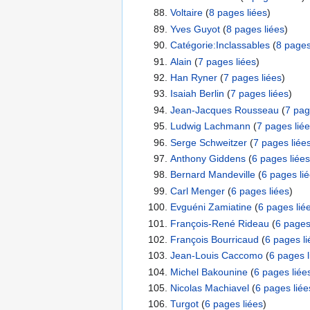
Voltaire
‏‎ (
8 pages liées
)
Yves Guyot
‏‎ (
8 pages liées
)
Catégorie:Inclassables
‏‎ (
8 pages
Alain
‏‎ (
7 pages liées
)
Han Ryner
‏‎ (
7 pages liées
)
Isaiah Berlin
‏‎ (
7 pages liées
)
Jean-Jacques Rousseau
‏‎ (
7 pag
Ludwig Lachmann
‏‎ (
7 pages lié
Serge Schweitzer
‏‎ (
7 pages liée
Anthony Giddens
‏‎ (
6 pages liées
Bernard Mandeville
‏‎ (
6 pages li
Carl Menger
‏‎ (
6 pages liées
)
Evguéni Zamiatine
‏‎ (
6 pages lié
François-René Rideau
‏‎ (
6 pages
François Bourricaud
‏‎ (
6 pages li
Jean-Louis Caccomo
‏‎ (
6 pages l
Michel Bakounine
‏‎ (
6 pages liée
Nicolas Machiavel
‏‎ (
6 pages liée
Turgot
‏‎ (
6 pages liées
)