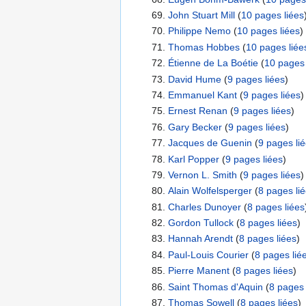
John Stuart Mill
‏‎ (
10 pages liées
Philippe Nemo
‏‎ (
10 pages liées
)
Thomas Hobbes
‏‎ (
10 pages liée
Étienne de La Boétie
‏‎ (
10 pages 
David Hume
‏‎ (
9 pages liées
)
Emmanuel Kant
‏‎ (
9 pages liées
)
Ernest Renan
‏‎ (
9 pages liées
)
Gary Becker
‏‎ (
9 pages liées
)
Jacques de Guenin
‏‎ (
9 pages li
Karl Popper
‏‎ (
9 pages liées
)
Vernon L. Smith
‏‎ (
9 pages liées
)
Alain Wolfelsperger
‏‎ (
8 pages li
Charles Dunoyer
‏‎ (
8 pages liées
Gordon Tullock
‏‎ (
8 pages liées
)
Hannah Arendt
‏‎ (
8 pages liées
)
Paul-Louis Courier
‏‎ (
8 pages lié
Pierre Manent
‏‎ (
8 pages liées
)
Saint Thomas d'Aquin
‏‎ (
8 pages 
Thomas Sowell
‏‎ (
8 pages liées
)