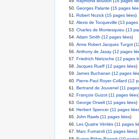
Raymond Boudon
‏‎ (
16 pages lié
Georges Palante
‏‎ (
15 pages liée
Robert Nozick
‏‎ (
15 pages liées
)
Alexis de Tocqueville
‏‎ (
13 pages 
Charles de Montesquieu
‏‎ (
13 pa
Adam Smith
‏‎ (
12 pages liées
)
Anne Robert Jacques Turgot
‏‎ (
1
Anthony de Jasay
‏‎ (
12 pages lié
Friedrich Nietzsche
‏‎ (
12 pages l
Jacques Rueff
‏‎ (
12 pages liées
)
James Buchanan
‏‎ (
12 pages lié
Pierre-Paul Royer-Collard
‏‎ (
12 p
Bertrand de Jouvenel
‏‎ (
11 pages
François Guizot
‏‎ (
11 pages liées
George Orwell
‏‎ (
11 pages liées
)
Herbert Spencer
‏‎ (
11 pages liée
John Rawls
‏‎ (
11 pages liées
)
Les Quatre Vérités
‏‎ (
11 pages li
Marc Fumaroli
‏‎ (
11 pages liées
)
Eugen Böhm-Bawerk
‏‎ (
10 pages 