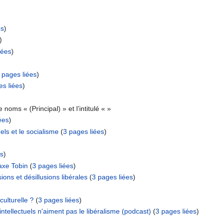
es
)
)
iées
)
 pages liées
)
es liées
)
 noms « (Principal) » et l’intitulé « »
ées
)
els et le socialisme
‏‎ (
3 pages liées
)
es
)
axe Tobin
‏‎ (
3 pages liées
)
ions et désillusions libérales
‏‎ (
3 pages liées
)
ulturelle ?
‏‎ (
3 pages liées
)
ellectuels n'aiment pas le libéralisme (podcast)
‏‎ (
3 pages liées
)