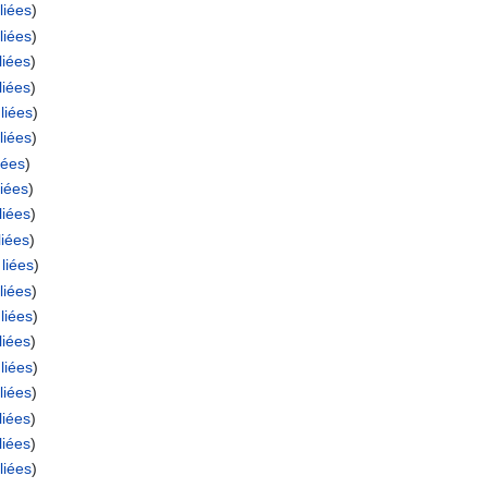
liées
)
liées
)
liées
)
liées
)
liées
)
liées
)
iées
)
iées
)
liées
)
liées
)
liées
)
liées
)
liées
)
liées
)
liées
)
liées
)
liées
)
liées
)
liées
)