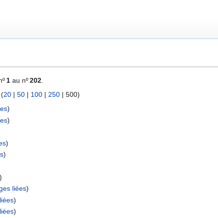
nº
1
au nº
202
.
 (
20
|
50
|
100
|
250
|
500
)
ées
)
ées
)
es
)
es
)
)
ges liées
)
liées
)
liées
)