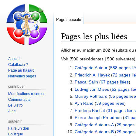
Page spéciale
Pages les plus liées
Aller
Aller
Afficher au maximum
202
résultats du 
à
à
Voir (
500 précédentes
|
500 suivantes
)
Accueil
la
la
Catallaxia ?
Catégorie:Auteur
‏‎ (
588 pages li
navigation
recherche
Page au hasard
Friedrich A. Hayek
‏‎ (
72 pages li
Nouvelles pages
Pascal Salin
‏‎ (
67 pages liées
)
contribuer
Ludwig von Mises
‏‎ (
62 pages lié
Modifications récentes
Murray Rothbard
‏‎ (
55 pages lié
Communauté
Ayn Rand
‏‎ (
39 pages liées
)
Le Bistro
Frédéric Bastiat
‏‎ (
31 pages liées
Aide
Pierre-Joseph Proudhon
‏‎ (
31 pa
soutenir
Catégorie:Auteurs-A
‏‎ (
29 pages 
Faire un don
Catégorie:Auteurs-B
‏‎ (
29 pages 
Boutique