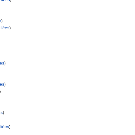
)
s
)
liées
)
ées
)
ées
)
)
es
)
liées
)