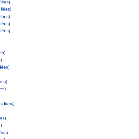
liées
)
liées
)
liées
)
liées
)
liées
)
es
)
s
)
iées
)
ées
)
ées
)
s liées
)
ées
)
s
)
iées
)