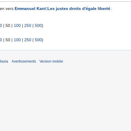
ien vers
Emmanuel Kant:Les justes droits d'égale liberté
:
0
|
50
|
100
|
250
|
500
)
0
|
50
|
100
|
250
|
500
)
laxia
Avertissements
Version mobile