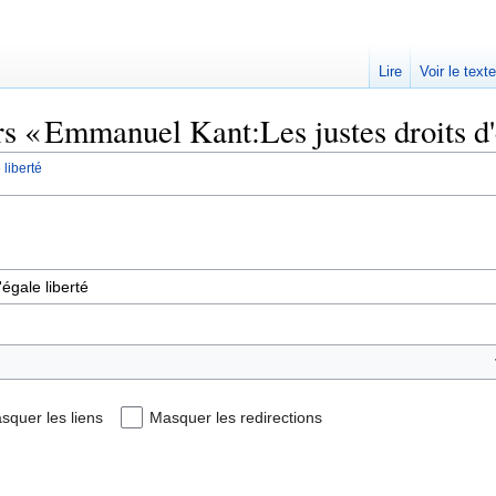
Lire
Voir le text
rs « Emmanuel Kant:Les justes droits d'é
liberté
squer les liens
Masquer les redirections