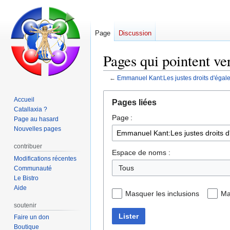
Page
Discussion
Pages qui pointent ve
←
Emmanuel Kant:Les justes droits d'égale 
Aller
Aller
Accueil
Pages liées
à
à
Catallaxia ?
Page :
la
la
Page au hasard
navigation
recherche
Nouvelles pages
contribuer
Espace de noms :
Modifications récentes
Tous
Communauté
Le Bistro
Aide
Masquer les inclusions
Ma
soutenir
Lister
Faire un don
Boutique