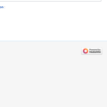
ion
: