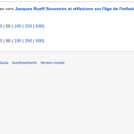
ien vers
Jacques Rueff:Souvenirs et réflexions sur l'âge de l'inflat
0
|
50
|
100
|
250
|
500
)
0
|
50
|
100
|
250
|
500
)
laxia
Avertissements
Version mobile