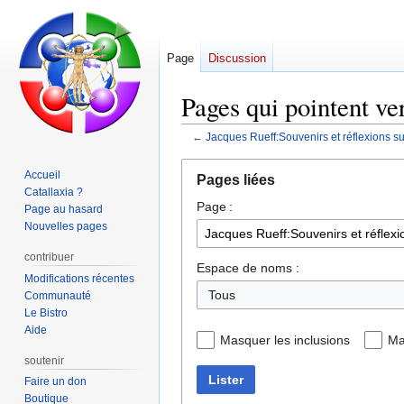
Page
Discussion
Pages qui pointent ver
←
Jacques Rueff:Souvenirs et réflexions sur 
Aller
Aller
Accueil
Pages liées
à
à
Catallaxia ?
Page :
la
la
Page au hasard
navigation
recherche
Nouvelles pages
contribuer
Espace de noms :
Modifications récentes
Tous
Communauté
Le Bistro
Aide
Masquer les inclusions
Ma
soutenir
Lister
Faire un don
Boutique