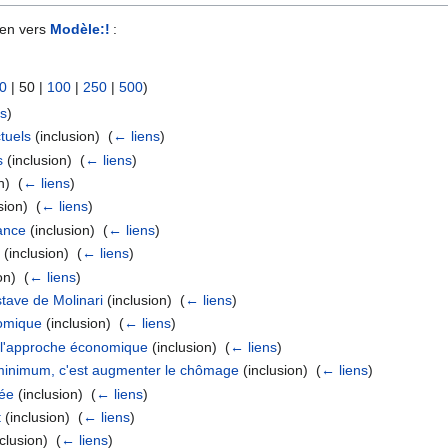
ien vers
Modèle:!
:
0
|
50
|
100
|
250
|
500
)
ns
)
tuels
(inclusion) ‎
(
← liens
)
s
(inclusion) ‎
(
← liens
)
n) ‎
(
← liens
)
sion) ‎
(
← liens
)
ance
(inclusion) ‎
(
← liens
)
e
(inclusion) ‎
(
← liens
)
on) ‎
(
← liens
)
stave de Molinari
(inclusion) ‎
(
← liens
)
nomique
(inclusion) ‎
(
← liens
)
: l'approche économique
(inclusion) ‎
(
← liens
)
 minimum, c'est augmenter le chômage
(inclusion) ‎
(
← liens
)
sée
(inclusion) ‎
(
← liens
)
t
(inclusion) ‎
(
← liens
)
clusion) ‎
(
← liens
)