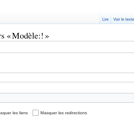
Lire
Voir le text
rs « Modèle:! »
squer les liens
Masquer les redirections