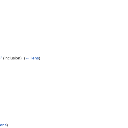
s"
(inclusion) ‎
(
← liens
)
iens
)