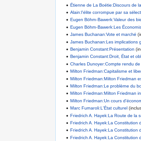
Étienne de La Boétie:Discours de la
Alain:l'élite corrompue par sa sélec
Eugen Böhm-Bawerk:Valeur des bie
Eugen Böhm-Bawerk:Les Économist
James Buchanan:Vote et marché
(i
James Buchanan:Les implications 
Benjamin Constant:Présentation
(in
Benjamin Constant:Droit, État et o
Charles Dunoyer:Compte rendu de l'
Milton Friedman:Capitalisme et libe
Milton Friedman:Milton Friedman es
Milton Friedman:Le problème du bo
Milton Friedman:Milton Friedman inf
Milton Friedman:Un cours d'économ
Marc Fumaroli:L'État culturel
(inclus
Friedrich A. Hayek:La Route de la s
Friedrich A. Hayek:La Constitution d
Friedrich A. Hayek:La Constitution de
Friedrich A. Hayek:La Constitution de