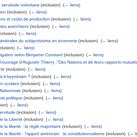
 servitude volontaire
(inclusion) ‎
(
← liens
)
tion
(inclusion) ‎
(
← liens
)
ns et coûts de production
(inclusion) ‎
(
← liens
)
es autrichiens
(inclusion) ‎
(
← liens
)
nclusion) ‎
(
← liens
)
générales du subjectivisme en économie
(inclusion) ‎
(
← liens
)
clusion) ‎
(
← liens
)
bligation selon Benjamin Constant
(inclusion) ‎
(
← liens
)
ouvrage d'Augustin Thierry :"Des Nations et de leurs rapports mutuel
rté
(inclusion) ‎
(
← liens
)
t-il keynésien ?
(inclusion) ‎
(
← liens
)
n scolaire
(inclusion) ‎
(
← liens
)
lationniste
(inclusion) ‎
(
← liens
)
ie politique
(inclusion) ‎
(
← liens
)
ion) ‎
(
← liens
)
ervitude
(inclusion) ‎
(
← liens
)
e la Liberté
(inclusion) ‎
(
← liens
)
 la liberté - la règle majoritaire
(inclusion) ‎
(
← liens
)
 la liberté - l'apport américain : le constitutionnalisme
(inclusion) ‎
(
← l