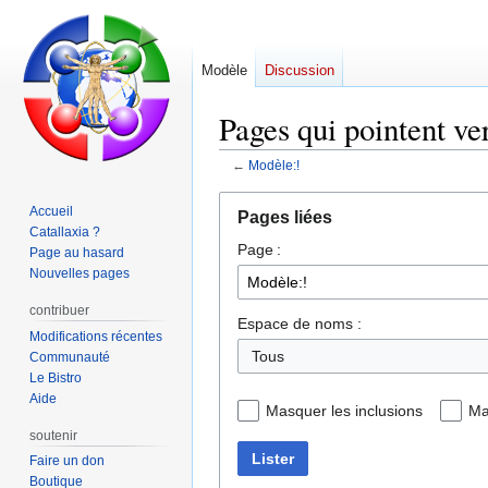
Modèle
Discussion
Pages qui pointent ve
←
Modèle:!
Aller
Aller
Accueil
Pages liées
à
à
Catallaxia ?
Page :
la
la
Page au hasard
navigation
recherche
Nouvelles pages
contribuer
Espace de noms :
Modifications récentes
Tous
Communauté
Le Bistro
Aide
Masquer les inclusions
Ma
soutenir
Lister
Faire un don
Boutique