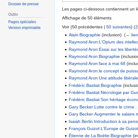
Dossier de presse
Les pages ci-dessous contiennent un l
Outils
Affichage de 50 éléments.
Pages spéciales
Voir (
50 précédentes
|
50 suivantes
) (
2
Version imprimable
Alain:Biographie
(inclusion) ‎
(
← lie
Raymond Aron:L'Opium des intellec
Raymond Aron:Essai sur les liberté
Raymond Aron:Biographie
(inclusio
Raymond Aron:face à mai 68
(inclu
Raymond Aron:le concept de puiss
Raymond Aron:Une attitude libéral
Frédéric Bastiat:Biographie
(inclusi
Frédéric Bastiat:Nécrologie par Gu
Frédéric Bastiat:Son héritage éco
Gary Becker:Lutte contre le crime 
Gary Becker:Augmenter le salaire
Isaiah Berlin:Introduction à sa pen
François Guizot:L'Europe de Guizo
Étienne de La Boétie:Biographie
(in