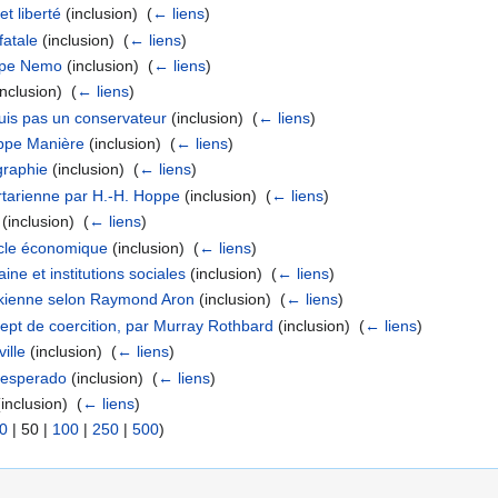
et liberté
(inclusion) ‎
(
← liens
)
fatale
(inclusion) ‎
(
← liens
)
ippe Nemo
(inclusion) ‎
(
← liens
)
nclusion) ‎
(
← liens
)
suis pas un conservateur
(inclusion) ‎
(
← liens
)
lippe Manière
(inclusion) ‎
(
← liens
)
graphie
(inclusion) ‎
(
← liens
)
ertarienne par H.-H. Hoppe
(inclusion) ‎
(
← liens
)
(inclusion) ‎
(
← liens
)
ycle économique
(inclusion) ‎
(
← liens
)
ne et institutions sociales
(inclusion) ‎
(
← liens
)
ékienne selon Raymond Aron
(inclusion) ‎
(
← liens
)
cept de coercition, par Murray Rothbard
(inclusion) ‎
(
← liens
)
ille
(inclusion) ‎
(
← liens
)
 desperado
(inclusion) ‎
(
← liens
)
inclusion) ‎
(
← liens
)
0
|
50
|
100
|
250
|
500
)