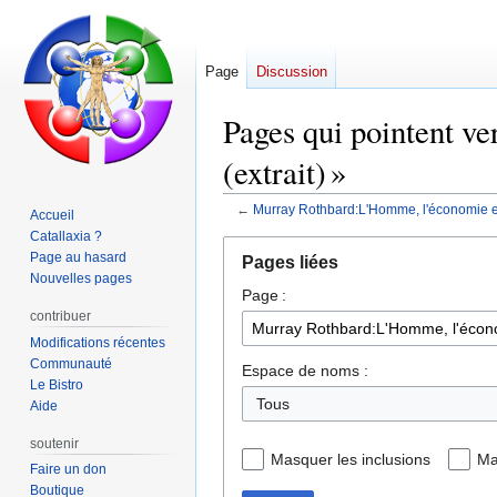
Page
Discussion
Pages qui pointent ve
(extrait) »
←
Murray Rothbard:L'Homme, l'économie et l'
Accueil
Catallaxia ?
Aller
Aller
Page au hasard
Pages liées
à
à
Nouvelles pages
Page :
la
la
contribuer
navigation
recherche
Modifications récentes
Communauté
Espace de noms :
Le Bistro
Tous
Aide
soutenir
Masquer les inclusions
Ma
Faire un don
Boutique