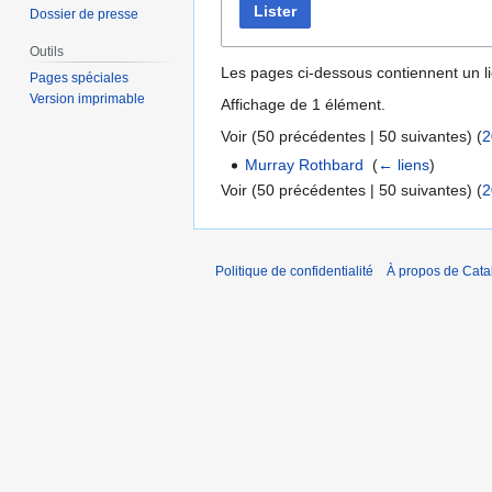
Lister
Dossier de presse
Outils
Les pages ci-dessous contiennent un l
Pages spéciales
Version imprimable
Affichage de 1 élément.
Voir (
50 précédentes
|
50 suivantes
) (
2
Murray Rothbard
‎
(
← liens
)
Voir (
50 précédentes
|
50 suivantes
) (
2
Politique de confidentialité
À propos de Catal