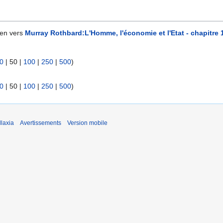
ien vers
Murray Rothbard:L'Homme, l'économie et l'Etat - chapitre 11
0
|
50
|
100
|
250
|
500
)
0
|
50
|
100
|
250
|
500
)
laxia
Avertissements
Version mobile