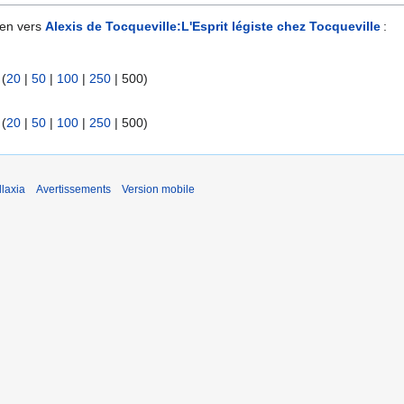
ien vers
Alexis de Tocqueville:L'Esprit légiste chez Tocqueville
:
 (
20
|
50
|
100
|
250
|
500
)
 (
20
|
50
|
100
|
250
|
500
)
laxia
Avertissements
Version mobile