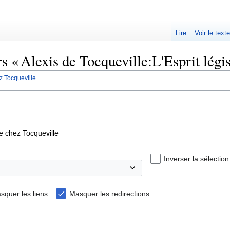
Lire
Voir le text
rs « Alexis de Tocqueville:L'Esprit légi
ez Tocqueville
Inverser la sélection
squer les liens
Masquer les redirections