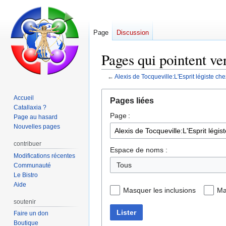
Page
Discussion
Pages qui pointent ve
←
Alexis de Tocqueville:L'Esprit légiste ch
Aller
Aller
Accueil
Pages liées
à
à
Catallaxia ?
Page :
la
la
Page au hasard
navigation
recherche
Nouvelles pages
contribuer
Espace de noms :
Modifications récentes
Communauté
Le Bistro
Aide
Masquer les inclusions
Ma
soutenir
Lister
Faire un don
Boutique