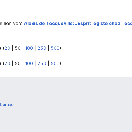
n lien vers
Alexis de Tocqueville:L'Esprit légiste chez Toc
) (
20
|
50
|
100
|
250
|
500
)
) (
20
|
50
|
100
|
250
|
500
)
 bureau