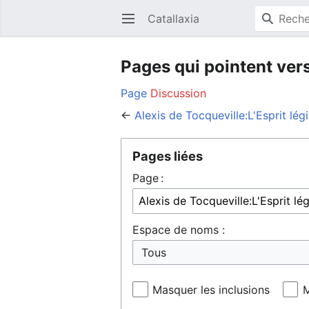
Catallaxia
Ouvrir le menu principal
Pages qui pointent vers
Page
Discussion
←
Alexis de Tocqueville:L'Esprit lég
Pages liées
Page :
Espace de noms :
Masquer les inclusions
M