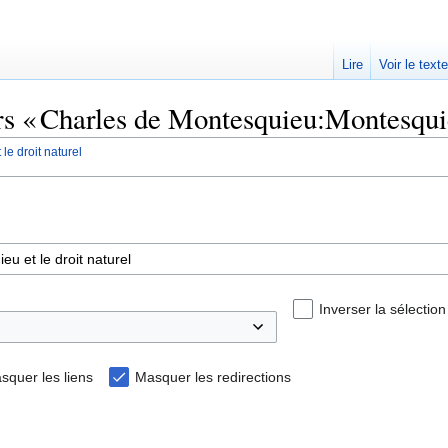
Lire
Voir le text
rs « Charles de Montesquieu:Montesquieu
e droit naturel
Inverser la sélection
squer les liens
Masquer les redirections