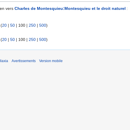
ien vers
Charles de Montesquieu:Montesquieu et le droit naturel
:
 (
20
|
50
|
100
|
250
|
500
)
 (
20
|
50
|
100
|
250
|
500
)
laxia
Avertissements
Version mobile