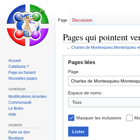
Page
Discussion
Pages qui pointent ve
←
Charles de Montesquieu:Montesquieu et l
Aller
Aller
Accueil
Pages liées
à
à
Catallaxia ?
Page :
la
la
Page au hasard
navigation
recherche
Nouvelles pages
contribuer
Espace de noms :
Modifications récentes
Communauté
Le Bistro
Aide
Masquer les inclusions
Ma
soutenir
Lister
Faire un don
Boutique