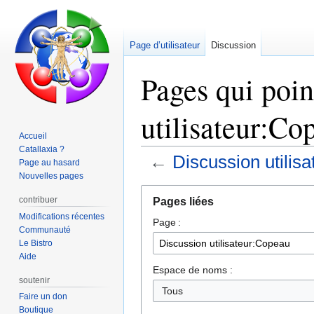
Page d’utilisateur
Discussion
Pages qui poin
utilisateur:Co
Accueil
Catallaxia ?
←
Discussion utilis
Page au hasard
Nouvelles pages
Aller
Aller
contribuer
Pages liées
à
à
Modifications récentes
Page :
la
la
Communauté
navigation
recherche
Le Bistro
Aide
Espace de noms :
soutenir
Faire un don
Boutique