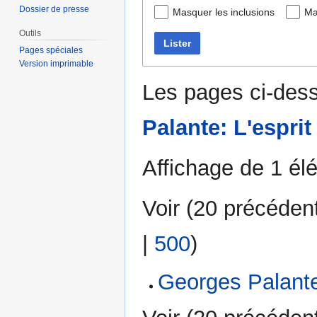
Dossier de presse
Masquer les inclusions
Ma
Outils
Lister
Pages spéciales
Version imprimable
Les pages ci-dess
Palante: L'esprit
Affichage de 1 él
Voir (
20 précéden
|
500
)
Georges Palant