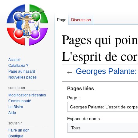
Page
Discussion
Pages qui poin
L'esprit de cor
Accueil
Catallaxia ?
←
Georges Palante: 
Page au hasard
Nouvelles pages
Aller
Aller
contribuer
Pages liées
à
à
Modifications récentes
Page :
la
la
Communauté
navigation
recherche
Le Bistro
Aide
Espace de noms :
soutenir
Tous
Faire un don
Boutique