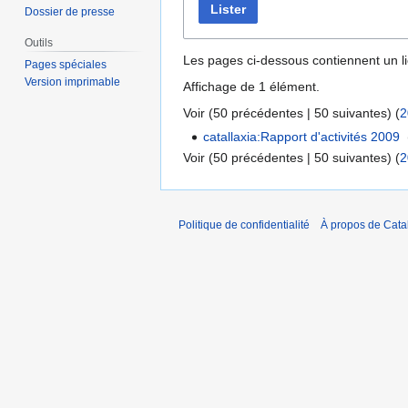
Lister
Dossier de presse
Outils
Les pages ci-dessous contiennent un l
Pages spéciales
Version imprimable
Affichage de 1 élément.
Voir (
50 précédentes
|
50 suivantes
) (
2
catallaxia:Rapport d'activités 2009
‎
Voir (
50 précédentes
|
50 suivantes
) (
2
Politique de confidentialité
À propos de Catal