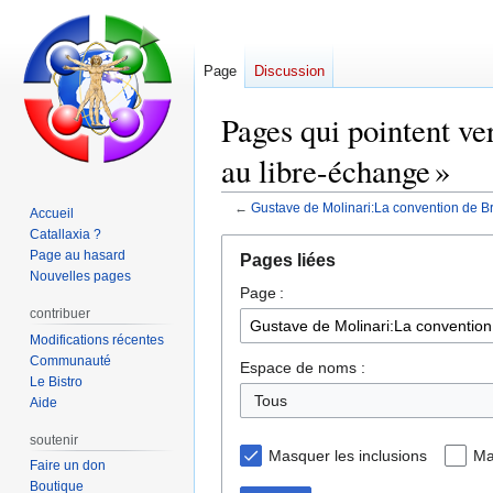
Page
Discussion
Pages qui pointent ve
au libre-échange »
←
Gustave de Molinari:La convention de Br
Accueil
Catallaxia ?
Aller
Aller
Page au hasard
Pages liées
à
à
Nouvelles pages
Page :
la
la
contribuer
navigation
recherche
Modifications récentes
Communauté
Espace de noms :
Le Bistro
Tous
Aide
soutenir
Masquer les inclusions
Ma
Faire un don
Boutique