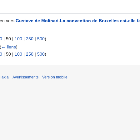
ien vers
Gustave de Molinari:La convention de Bruxelles est-elle f
0
|
50
|
100
|
250
|
500
)
(
← liens
)
0
|
50
|
100
|
250
|
500
)
laxia
Avertissements
Version mobile