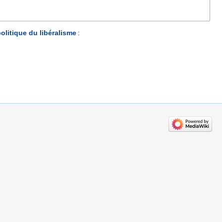
olitique du libéralisme
: