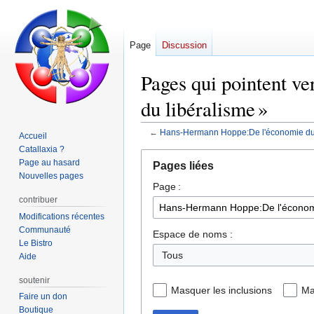
Page
Discussion
Pages qui pointent ve
du libéralisme »
←
Hans-Hermann Hoppe:De l'économie du lai
Accueil
Catallaxia ?
Aller
Aller
Page au hasard
Pages liées
à
à
Nouvelles pages
Page :
la
la
contribuer
navigation
recherche
Modifications récentes
Communauté
Espace de noms :
Le Bistro
Tous
Aide
soutenir
Masquer les inclusions
Ma
Faire un don
Boutique