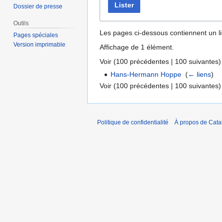
Lister
Dossier de presse
Outils
Les pages ci-dessous contiennent un l
Pages spéciales
Version imprimable
Affichage de 1 élément.
Voir (
100 précédentes
|
100 suivantes
)
Hans-Hermann Hoppe
‎
(
← liens
)
Voir (
100 précédentes
|
100 suivantes
)
Politique de confidentialité
À propos de Catal