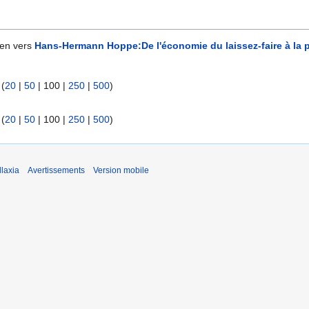
ien vers
Hans-Hermann Hoppe:De l'économie du laissez-faire à la p
 (
20
|
50
|
100
|
250
|
500
)
 (
20
|
50
|
100
|
250
|
500
)
laxia
Avertissements
Version mobile