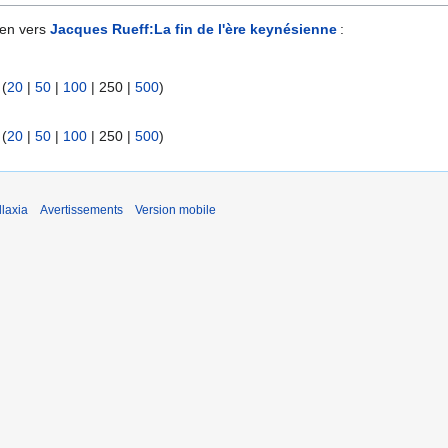
ien vers
Jacques Rueff:La fin de l'ère keynésienne
:
 (
20
|
50
|
100
|
250
|
500
)
 (
20
|
50
|
100
|
250
|
500
)
laxia
Avertissements
Version mobile