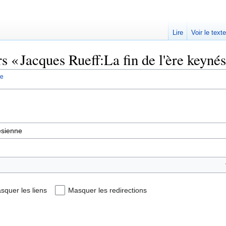
Lire
Voir le text
rs « Jacques Rueff:La fin de l'ère keyné
ne
squer les liens
Masquer les redirections