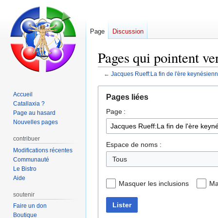
Page
Discussion
Pages qui pointent ve
←
Jacques Rueff:La fin de l'ère keynésien
Aller
Aller
Accueil
Pages liées
à
à
Catallaxia ?
Page :
la
la
Page au hasard
navigation
recherche
Nouvelles pages
contribuer
Espace de noms :
Modifications récentes
Tous
Communauté
Le Bistro
Aide
Masquer les inclusions
Ma
soutenir
Lister
Faire un don
Boutique