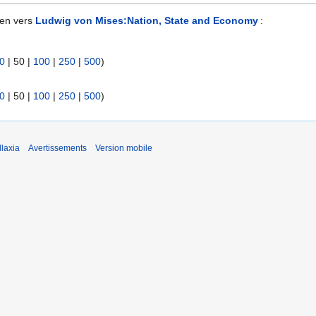
ien vers
Ludwig von Mises:Nation, State and Economy
:
0
|
50
|
100
|
250
|
500
)
0
|
50
|
100
|
250
|
500
)
laxia
Avertissements
Version mobile