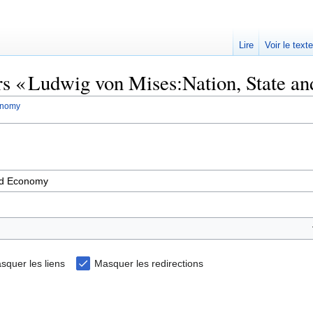
Lire
Voir le text
ers « Ludwig von Mises:Nation, State a
onomy
squer les liens
Masquer les redirections