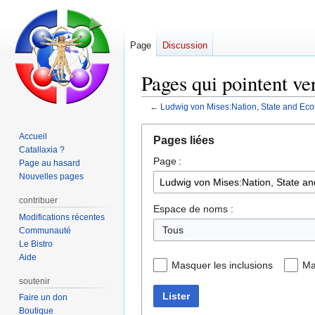
Page
Discussion
Pages qui pointent v
←
Ludwig von Mises:Nation, State and Ec
Aller
Aller
Accueil
Pages liées
à
à
Catallaxia ?
Page :
la
la
Page au hasard
navigation
recherche
Nouvelles pages
contribuer
Espace de noms :
Modifications récentes
Tous
Communauté
Le Bistro
Aide
Masquer les inclusions
Ma
soutenir
Lister
Faire un don
Boutique