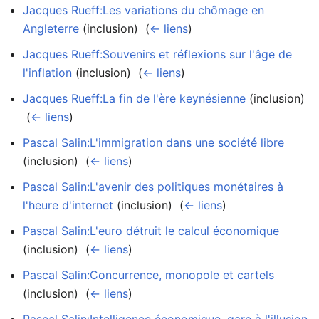
Jacques Rueff:Les variations du chômage en
Angleterre
(inclusion) ‎
(
← liens
)
Jacques Rueff:Souvenirs et réflexions sur l'âge de
l'inflation
(inclusion) ‎
(
← liens
)
Jacques Rueff:La fin de l'ère keynésienne
(inclusion)
‎
(
← liens
)
Pascal Salin:L'immigration dans une société libre
(inclusion) ‎
(
← liens
)
Pascal Salin:L'avenir des politiques monétaires à
l'heure d'internet
(inclusion) ‎
(
← liens
)
Pascal Salin:L'euro détruit le calcul économique
(inclusion) ‎
(
← liens
)
Pascal Salin:Concurrence, monopole et cartels
(inclusion) ‎
(
← liens
)
Pascal Salin:Intelligence économique, gare à l'illusion