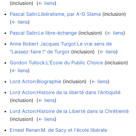
(inclusion) ‎
(
← liens
)
Pascal Salin:Libéralisme, par A-G Slama
(inclusion) ‎
(
← liens
)
Pascal Salin:Le libre-échange
(inclusion) ‎
(
← liens
)
Anne Robert Jacques Turgot:Le vrai sens de
"Laissez-faire !" de Turgot
(inclusion) ‎
(
← liens
)
Gordon Tullock:L'École du Public Choice
(inclusion) ‎
(
← liens
)
Lord Acton:Biographie
(inclusion) ‎
(
← liens
)
Lord Acton:Histoire de la liberté dans l'Antiquité
(inclusion) ‎
(
← liens
)
Lord Acton:Histoire de la Liberté dans la Chrétienté
(inclusion) ‎
(
← liens
)
Ernest Renan:M. de Sacy et l'école libérale