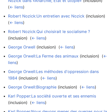
Nozick dans «Anarchie, État et utopie»
(inclusion) ‎
(
← liens
)
Robert Nozick:Un entretien avec Nozick
(inclusion) ‎
(
← liens
)
Robert Nozick:Qui choisirait le socialisme ?
(inclusion) ‎
(
← liens
)
George Orwell
(inclusion) ‎
(
← liens
)
George Orwell:La Ferme des animaux
(inclusion) ‎
(
←
liens
)
George Orwell:Les méthodes d'oppression dans
1984
(inclusion) ‎
(
← liens
)
George Orwell:Biographie
(inclusion) ‎
(
← liens
)
Karl Popper:La société ouverte et ses ennemis
(inclusion) ‎
(
← liens
)
Karl Popper:Nous devons mener des guerres pour la