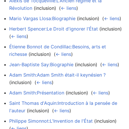
Alexis de Tocqueville:L'Ancien régime et la
Révolution
(inclusion) ‎
(
← liens
)
Mario Vargas Llosa:Biographie
(inclusion) ‎
(
← liens
)
Herbert Spencer:Le Droit d'ignorer l'État
(inclusion) ‎
(
← liens
)
Étienne Bonnot de Condillac:Besoins, arts et
richesse
(inclusion) ‎
(
← liens
)
Jean-Baptiste Say:Biographie
(inclusion) ‎
(
← liens
)
Adam Smith:Adam Smith était-il keynésien ?
(inclusion) ‎
(
← liens
)
Adam Smith:Présentation
(inclusion) ‎
(
← liens
)
Saint Thomas d'Aquin:Introduction à la pensée de
l'auteur
(inclusion) ‎
(
← liens
)
Philippe Simonnot:L'Invention de l'État
(inclusion) ‎
(
← liens
)