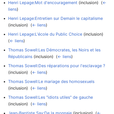
Henri Lepage:Mot d'encouragement
(inclusion) ‎
(
←
liens
)
Henri Lepage:Entretien sur Demain le capitalisme
(inclusion) ‎
(
← liens
)
Henri Lepage:L'école du Public Choice
(inclusion) ‎
(
← liens
)
Thomas Sowell:Les Démocrates, les Noirs et les
Républicains
(inclusion) ‎
(
← liens
)
Thomas Sowell:Des réparations pour l'esclavage ?
(inclusion) ‎
(
← liens
)
Thomas Sowell:Le mariage des homosexuels
(inclusion) ‎
(
← liens
)
Thomas Sowell:Les "idiots utiles" de gauche
(inclusion) ‎
(
← liens
)
Jean-Baptiste Say:De la monnaie
(inclusion) ‎
(
←