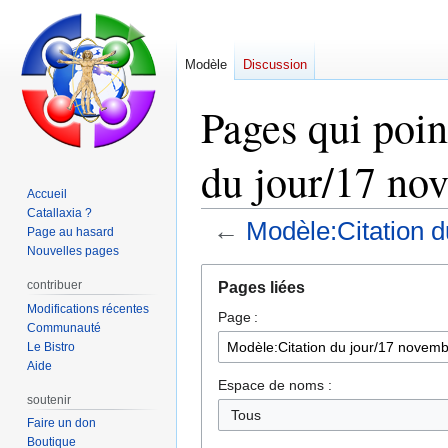
Modèle
Discussion
Pages qui poin
du jour/17 no
Accueil
Catallaxia ?
←
Modèle:Citation 
Page au hasard
Nouvelles pages
Aller
Aller
contribuer
Pages liées
à
à
Modifications récentes
Page :
la
la
Communauté
navigation
recherche
Le Bistro
Aide
Espace de noms :
soutenir
Faire un don
Boutique