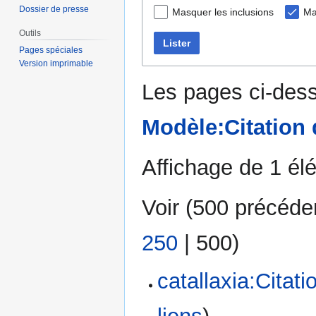
Dossier de presse
Masquer les inclusions
Ma
Outils
Lister
Pages spéciales
Version imprimable
Les pages ci-dess
Modèle:Citation
Affichage de 1 él
Voir (
500 précéde
250
|
500
)
catallaxia:Citat