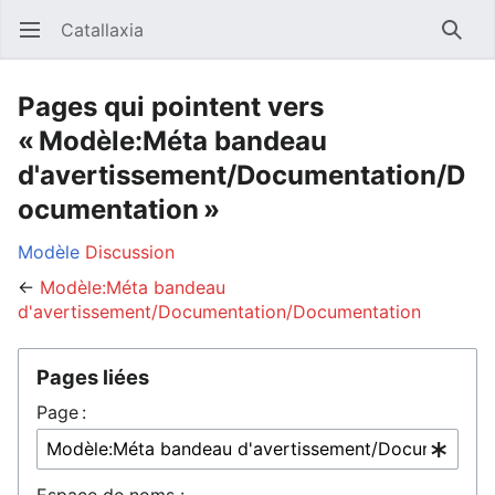
Catallaxia
Ouvrir le menu principal
Reche
Pages qui pointent vers
« Modèle:Méta bandeau
d'avertissement/Documentation/D
ocumentation »
Modèle
Discussion
←
Modèle:Méta bandeau
d'avertissement/Documentation/Documentation
Pages liées
Page :
Espace de noms :