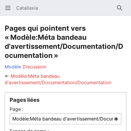
Catallaxia
Ouvrir le menu principal
Reche
Pages qui pointent vers
« Modèle:Méta bandeau
d'avertissement/Documentation/D
ocumentation »
Modèle
Discussion
←
Modèle:Méta bandeau
d'avertissement/Documentation/Documentation
Pages liées
Page :
Espace de noms :