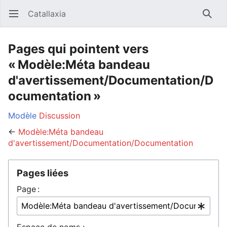
Catallaxia
Ouvrir le menu principal
Reche
Pages qui pointent vers
« Modèle:Méta bandeau
d'avertissement/Documentation/D
ocumentation »
Modèle
Discussion
←
Modèle:Méta bandeau
d'avertissement/Documentation/Documentation
Pages liées
Page :
Espace de noms :