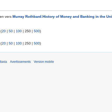
ien vers
Murray Rothbard:History of Money and Banking in the Uni
 (
20
|
50
|
100
|
250
|
500
)
 (
20
|
50
|
100
|
250
|
500
)
laxia
Avertissements
Version mobile