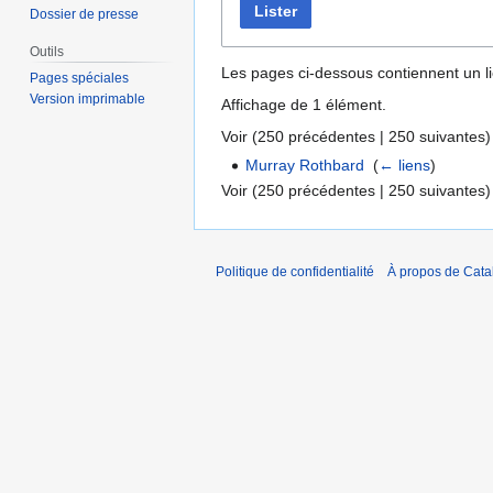
Lister
Dossier de presse
Outils
Les pages ci-dessous contiennent un l
Pages spéciales
Version imprimable
Affichage de 1 élément.
Voir (
250 précédentes
|
250 suivantes
)
Murray Rothbard
‎
(
← liens
)
Voir (
250 précédentes
|
250 suivantes
)
Politique de confidentialité
À propos de Catal