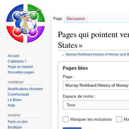
Page
Discussion
Pages qui pointent v
States »
←
Murray Rothbard:History of Money and Ba
Accueil
Catallaxia ?
Aller
Aller
Page au hasard
Pages liées
à
à
Nouvelles pages
Page :
la
la
contribuer
navigation
recherche
Modifications récentes
Communauté
Espace de noms :
Le Bistro
Tous
Aide
soutenir
Masquer les inclusions
Ma
Faire un don
Boutique