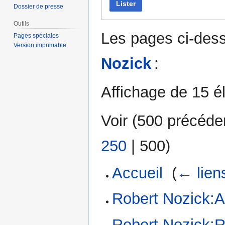
Lister
Dossier de presse
Outils
Les pages ci-dess
Pages spéciales
Version imprimable
Nozick
:
Affichage de 15 é
Voir (
500 précéde
250
|
500
)
Accueil
‎
(
← lien
Robert Nozick:An
Robert Nozick:R