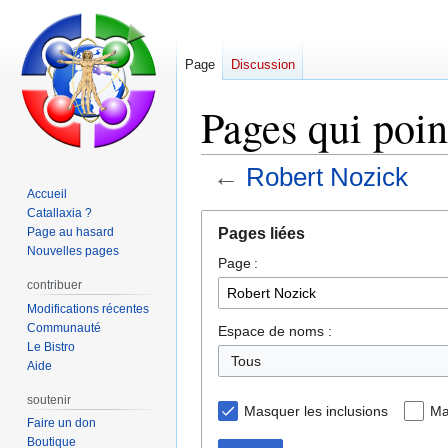
Page
Discussion
Pages qui poin
←
Robert Nozick
Accueil
Catallaxia ?
Aller
Aller
Pages liées
Page au hasard
à
à
Nouvelles pages
Page :
la
la
navigation
recherche
contribuer
Modifications récentes
Communauté
Espace de noms :
Le Bistro
Tous
Aide
soutenir
Masquer les inclusions
Ma
Faire un don
Boutique