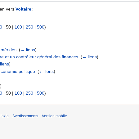
ien vers
Voltaire
:
0
|
50
|
100
|
250
|
500
)
hémérides
‎
(
← liens
)
he et un contrôleur général des finances
‎
(
← liens
)
liens
)
'économie politique
‎
(
← liens
)
s
)
0
|
50
|
100
|
250
|
500
)
laxia
Avertissements
Version mobile