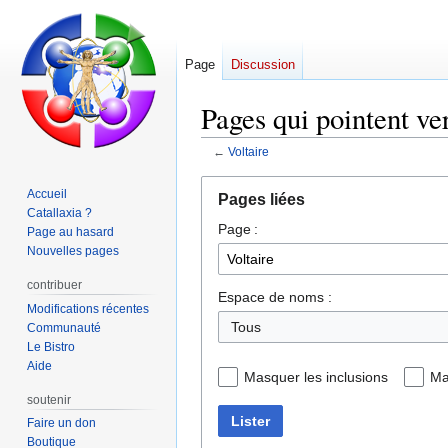
Page
Discussion
Pages qui pointent ver
←
Voltaire
Aller
Aller
Accueil
Pages liées
à
à
Catallaxia ?
Page :
la
la
Page au hasard
navigation
recherche
Nouvelles pages
contribuer
Espace de noms :
Modifications récentes
Communauté
Le Bistro
Aide
Masquer les inclusions
Ma
soutenir
Lister
Faire un don
Boutique