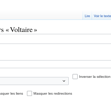
Lire
Voir le text
s « Voltaire »
Inverser la sélection
squer les liens
Masquer les redirections