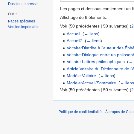
Dossier de presse
Les pages ci-dessous contiennent un l
Outils
Affichage de 8 éléments.
Pages spéciales
Voir (
50 précédentes
|
50 suivantes
) (
2
Version imprimable
Accueil
‎
(
← liens
)
Accueil2
‎
(
← liens
)
Voltaire:Diatribe à l'auteur des Ép
Voltaire:Dialogue entre un philosop
Voltaire:Lettres philosophiques
‎
(
← 
Article Voltaire du Dictionnaire de l
Modèle:Voltaire
‎
(
← liens
)
Modèle:Accueil/Sommaire
‎
(
← lien
Voir (
50 précédentes
|
50 suivantes
) (
2
Politique de confidentialité
À propos de Catal