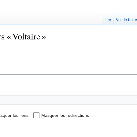
Lire
Voir le text
s « Voltaire »
squer les liens
Masquer les redirections