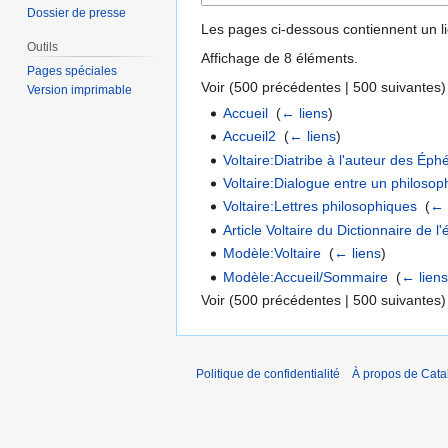
Dossier de presse
Les pages ci-dessous contiennent un l
Outils
Affichage de 8 éléments.
Pages spéciales
Voir (
500 précédentes
|
500 suivantes
)
Version imprimable
Accueil
‎
(
← liens
)
Accueil2
‎
(
← liens
)
Voltaire:Diatribe à l'auteur des Ép
Voltaire:Dialogue entre un philosop
Voltaire:Lettres philosophiques
‎
(
← 
Article Voltaire du Dictionnaire de l
Modèle:Voltaire
‎
(
← liens
)
Modèle:Accueil/Sommaire
‎
(
← lien
Voir (
500 précédentes
|
500 suivantes
)
Politique de confidentialité
À propos de Catal