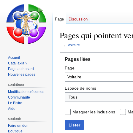
Page
Discussion
Pages qui pointent ver
←
Voltaire
Aller
Aller
Accueil
Pages liées
à
à
Catallaxia ?
Page :
la
la
Page au hasard
navigation
recherche
Nouvelles pages
contribuer
Espace de noms :
Modifications récentes
Tous
Communauté
Le Bistro
Aide
Masquer les inclusions
Ma
soutenir
Lister
Faire un don
Boutique