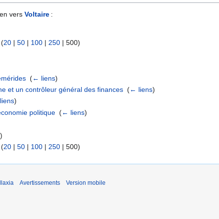
ien vers
Voltaire
:
 (
20
|
50
|
100
|
250
|
500
)
hémérides
‎
(
← liens
)
he et un contrôleur général des finances
‎
(
← liens
)
liens
)
'économie politique
‎
(
← liens
)
s
)
 (
20
|
50
|
100
|
250
|
500
)
laxia
Avertissements
Version mobile