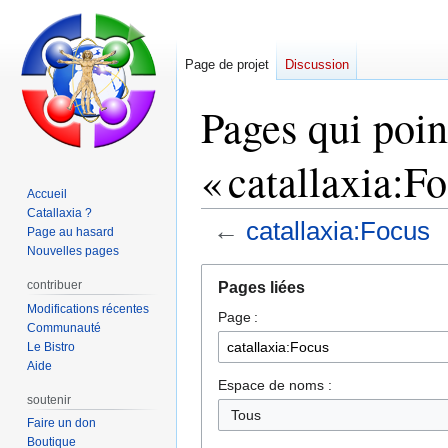
Page de projet
Discussion
Pages qui poin
« catallaxia:Fo
Accueil
Catallaxia ?
←
catallaxia:Focus
Page au hasard
Nouvelles pages
Aller
Aller
contribuer
Pages liées
à
à
Modifications récentes
Page :
la
la
Communauté
navigation
recherche
Le Bistro
Aide
Espace de noms :
soutenir
Tous
Faire un don
Boutique