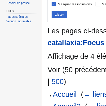
Dossier de presse
Masquer les inclusions
Ma
Outils
Lister
Pages spéciales
Version imprimable
Les pages ci-dess
catallaxia:Focus
Affichage de 4 él
Voir (
50 précéden
|
500
)
Accueil
‎
(
← lien