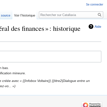
Se connecter
Rechercher
e source
Voir l’historique
ral des finances » : historique
Aide
n bas.
fication mineure.
 créée avec « {{Infobox Voltaire}} {{titre2|Dialogue entre un
ez-vo... »