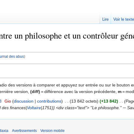
Lire
Voir le text
tre un philosophe et un contrôleur géné
journal des abus
)
 radio des versions à comparer et appuyez sur entrée ou sur le bouton e
ernière version,
(diff)
= différence avec la version précédente,
m
= modi
8
‎
Gio
discussion
contributions
‎
13 842 octets
+13 842
‎
Page
l des finances|
Voltaire
|1751}} <div class="text"> ''Le philosophe.'' ─ Sav
laxia
Avertissements
Version mobile