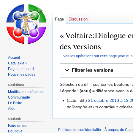
Page
Discussion
« Voltaire:Dialogue en
des versions
Voir les opérations sur cette page
(
voir le 
Accueil
Catallaxia ?
Aller
Aller
Page au hasard
Filtrer les versions
à
à
Nouvelles pages
la
la
Sélection du diff : cochez les boutons
contribuer
navigation
recherche
Légende :
(actu)
= différence avec la d
Modifications récentes
Communauté
actu
diff
21 octobre 2013 à 19:2
21
Le Bistro
philosophe et un contrôleur généra
octobre
Aide
2013
soutenir
Faire un don
Politique de confidentialité
À propos de Catal
Boutique