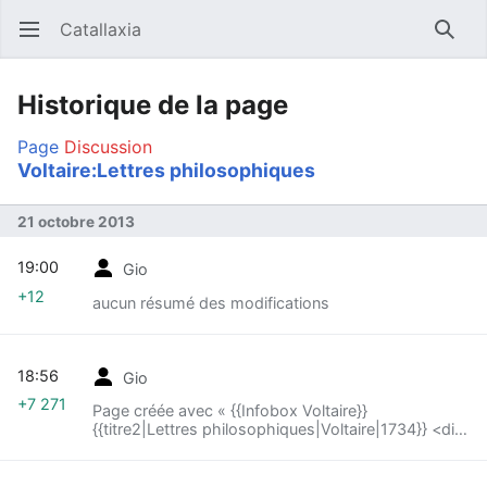
Catallaxia
Ouvrir le menu principal
Reche
Historique de la page
Page
Discussion
Voltaire:Lettres philosophiques
21 octobre 2013
19:00
Gio
+12
aucun résumé des modifications
18:56
Gio
+7 271
Page créée avec « {{Infobox Voltaire}}
{{titre2|Lettres philosophiques|Voltaire|1734}} <div
class="text"> == Sixième lettre, sur les
presbyériens == La religion anglicane ne s’ét... »