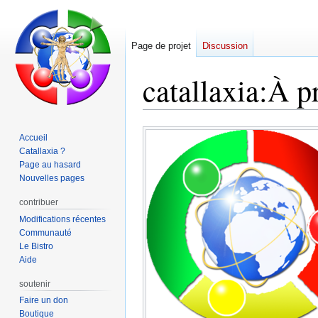
Page de projet
Discussion
catallaxia
:
À p
Aller
Aller
Accueil
à
à
Catallaxia ?
la
la
Page au hasard
navigation
recherche
Nouvelles pages
contribuer
Modifications récentes
Communauté
Le Bistro
Aide
soutenir
Faire un don
Boutique