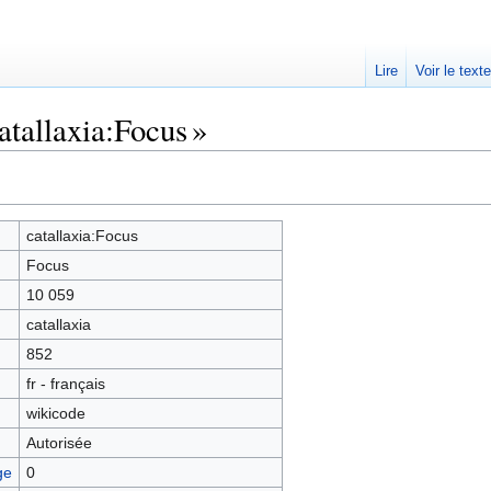
Lire
Voir le text
atallaxia:Focus »
catallaxia:Focus
Focus
10 059
catallaxia
852
fr - français
wikicode
Autorisée
ge
0