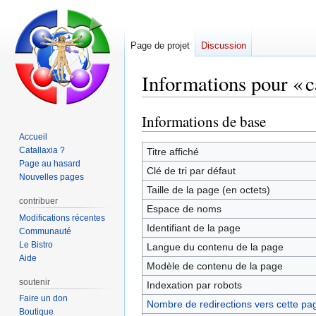
Page de projet
Discussion
Informations pour « c
Informations de base
Aller
Aller
à
à
Accueil
la
la
Catallaxia ?
Titre affiché
Page au hasard
navigation
recherche
Clé de tri par défaut
Nouvelles pages
Taille de la page (en octets)
contribuer
Espace de noms
Modifications récentes
Identifiant de la page
Communauté
Le Bistro
Langue du contenu de la page
Aide
Modèle de contenu de la page
soutenir
Indexation par robots
Faire un don
Nombre de redirections vers cette pa
Boutique