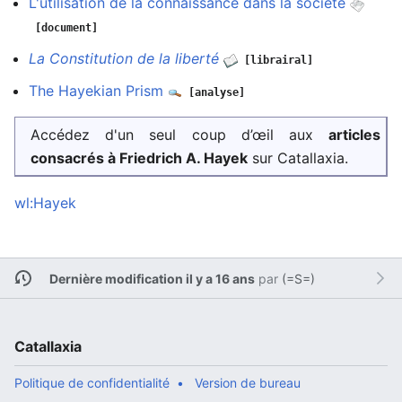
L'utilisation de la connaissance dans la société
[document]
La Constitution de la liberté
[librairal]
The Hayekian Prism
[analyse]
Accédez d'un seul coup d’œil aux
articles
consacrés à Friedrich A. Hayek
sur Catallaxia.
wl:Hayek
Dernière modification il y a 16 ans
par
(=S=)
Catallaxia
Politique de confidentialité
Version de bureau