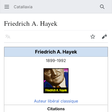
Catallaxia
Ouvrir le menu principal
Reche
Friedrich A. Hayek
Langue
Suivre
Modifier
Friedrich A. Hayek
1899-1992
Auteur
libéral classique
Citations