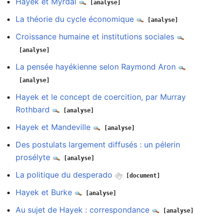
Hayek et Myrdal
[analyse]
La théorie du cycle économique
[analyse]
Croissance humaine et institutions sociales
[analyse]
La pensée hayékienne selon Raymond Aron
[analyse]
Hayek et le concept de coercition, par Murray
Rothbard
[analyse]
Hayek et Mandeville
[analyse]
Des postulats largement diffusés : un pélerin
prosélyte
[analyse]
La politique du desperado
[document]
Hayek et Burke
[analyse]
Au sujet de Hayek : correspondance
[analyse]