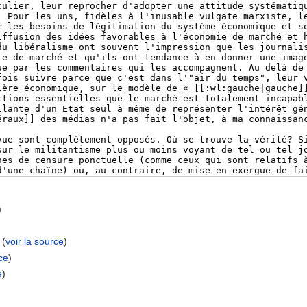
)
(
voir la source
)
rce
)
e
)