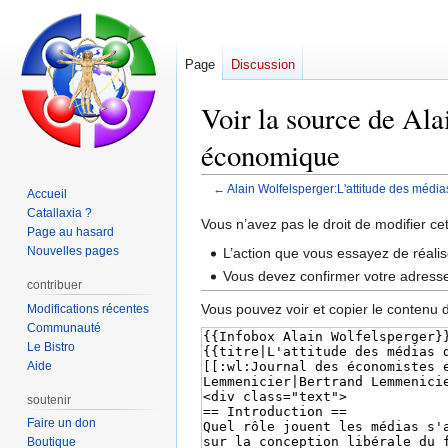
Page
Discussion
Voir la source de Ala
économique
←
Alain Wolfelsperger:L'attitude des médi
Accueil
Catallaxia ?
Aller
Aller
Vous n’avez pas le droit de modifier ce
Page au hasard
à
à
Nouvelles pages
L’action que vous essayez de réalis
la
la
Vous devez confirmer votre adresse 
contribuer
navigation
recherche
Vous pouvez voir et copier le contenu 
Modifications récentes
Communauté
Le Bistro
Aide
soutenir
Faire un don
Boutique