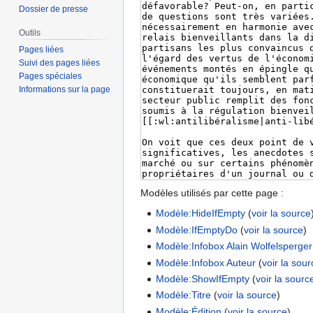
Dossier de presse
Outils
Pages liées
Suivi des pages liées
Pages spéciales
Informations sur la page
Modèles utilisés par cette page :
Modèle:HideIfEmpty
(
voir la source
Modèle:IfEmptyDo
(
voir la source
)
Modèle:Infobox Alain Wolfelsperger
Modèle:Infobox Auteur
(
voir la sou
Modèle:ShowIfEmpty
(
voir la sourc
Modèle:Titre
(
voir la source
)
Modèle:Édition
(
voir la source
)