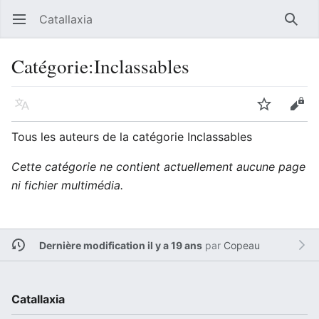
Catallaxia
Ouvrir le menu principal
Reche
Catégorie
:
Inclassables
Langue
Suivre
Modifier
Tous les auteurs de la catégorie Inclassables
Cette catégorie ne contient actuellement aucune page
ni fichier multimédia.
Dernière modification il y a 19 ans
par
Copeau
Catallaxia